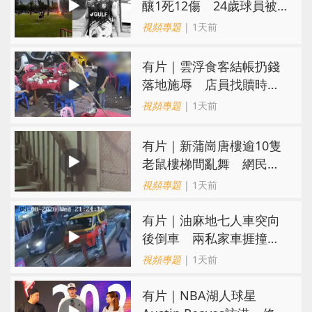
釀1死12傷 24歲球員被
閃電劈中亡
視頻專題
| 1天前
​有片｜雲浮食客結帳扔錢
落地施辱 店員找贖時還
施彼身獲老闆肯定
視頻專題
| 1天前
有片｜新蒲崗唐樓逾10隻
老鼠樓梯間亂舞 網民嚇
親：每次經過都要好大勇
視頻專題
| 1天前
氣
有片｜油麻地七人車突向
後倒車 兩私家車捱撞
司機不顧而去
視頻專題
| 1天前
有片｜NBA湖人球星