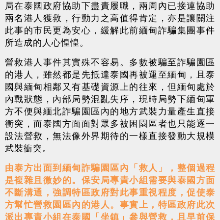
局在泰國政府協助下盡責履職，兩周內已接連協助
兩名港人獲救，行動力之高值得肯定，亦是讓關注
此事的市民更為安心，緩解此前緬甸詐騙集團事件
所造成的人心惶惶。
營救港人事件其實殊不容易。多數被騙至詐騙園區
的港人，雖然都是先抵達泰國再被運至緬甸，且泰
國與緬甸相鄰又有基礎資源上的往來，但緬甸處於
內戰狀態，內部局勢混亂失序，現時局勢下緬甸軍
方不便與緬北詐騙園區內的地方武裝力量產生直接
衝突，而泰國方面面對眾多被困園區者也只能逐一
設法營救，無法像外界期待的一樣直接發動大規模
武裝衝突。
由泰方出面到緬甸詐騙園區內「救人」，整個過程
是複雜且微妙的。保安局專責小組需要與泰國方面
不斷溝通，強調特區政府對此事重視程度，促使泰
方幫忙營救園區內的港人。事實上，特區政府此次
派出專責小組在泰國「坐鎮」參與營救，且早前保