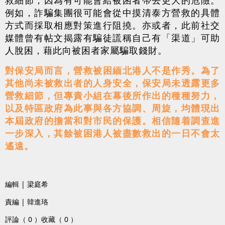
例如，詐騙集團很可能會從中摸清泰方營救的具體
方式而採取相應對策進行阻撓。亦或者，此前社交
媒體曾有帖文揭露有騙徒謊稱自己有「渠道」可助
人脫困，藉此向被困者家屬騙取錢財。
對保安局而言，營救被困緬北港人不是作秀。為了
其他尚未被救出者的人身安全，保安局未透露更多
營救細節，但專責小組在幕後所作出的種種努力，
以及特區政府為此事與各方協調、周旋，均體現出
本屆政府的擔當和對市民的保護。相信隨着調查進
一步深入，其餘被困港人被盡數救出的一日不會太
遙遠。
編輯 | 梁庭希
責編 | 韓進珞
評論（ 0 ）
收藏（ 0 ）