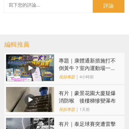
評論
編輯推薦
專題｜康體通新措施打不
倒黃牛？室內運動場一場
難求越炒越貴
視頻專題
| 4小時前
有片｜豪景花園大廈疑爆
消防喉 後樓梯慘變瀑布
視頻專題
| 1天前
有片｜泰足球賽突遭雷擊