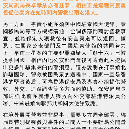
安局副局長卓孝業亦有赴泰，相信正是這種高度重
視促使泰方在短時間內營救出兩名港人。
另一方面，專責小組亦須與中國駐泰國大使館、泰
國移民局等官方機構溝通，協調多部門商討營救事
宜，並確保港人獲救後有安全渠道可以返回。據
悉，在國家公安部門及中國駐泰使館的共同努力
下，早前王星案的主要犯罪嫌疑人「顏十六」已被
捉拿回國，相信內地公安部門隨後可通過此人挖掘
出更多詐騙集團的內部消息。這亦說明在打擊緬北
詐騙團夥、營救被困民眾的過程中，國家一直是香
港的堅實後盾，可為香港保安局及專責小組提供營
救、外交、追蹤調查等多方面的協助。保安局局長
鄧炳強此前亦就港人獲救向外交部駐港特派員公
署、中國駐緬甸聯邦共和國大使館致謝。
在境外展開營救並非易事，需要多方周全部署，鄧
局長特別提醒參與事件的民間人士不要輕易公開營
救細節，因為有可能會給被困者帶去更大的危險。