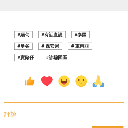
#緬甸
#有話直說
#泰國
#曼谷
# 保安局
# 東南亞
#賣豬仔
#詐騙園區
評論