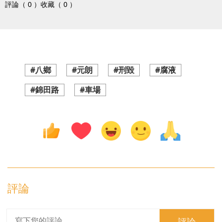
評論（ 0 ）
收藏（ 0 ）
#八鄉
#元朗
#刑毀
#腐液
#錦田路
#車場
評論
評論