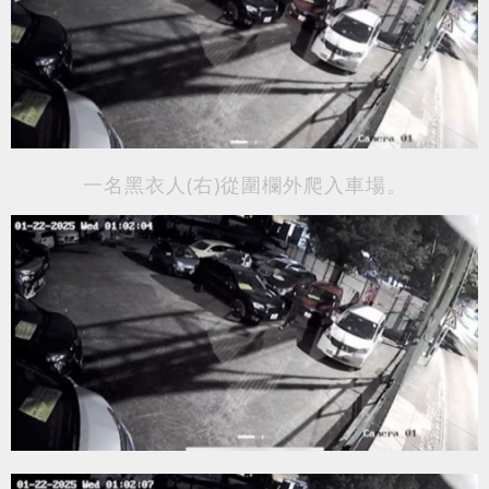
一名黑衣人(右)從圍欄外爬入車場。