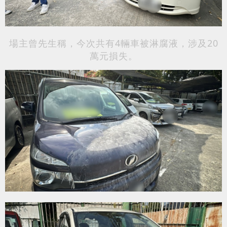
場主曾先生稱，今次共有4輛車被淋腐液，涉及20
萬元損失。