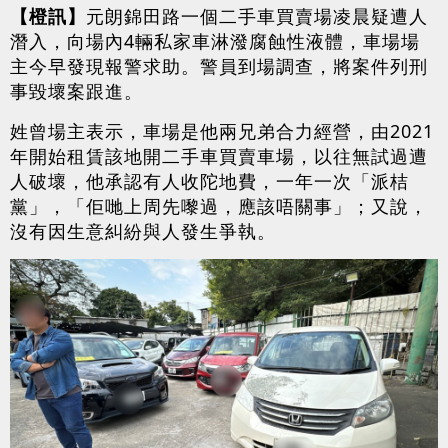
【橙訊】
元朗錦田路一個二手車買賣場凌晨疑遭人
潛入，向場內4輛私家車淋潑腐蝕性液體，車場場
主今早發現報警求助。警員到場調查，將案件列刑
事毀壞案跟進。
姓曾場主表示，車場是他兩兄弟合力經營，由2021
年開始租賃該地開二手車買賣車場，以往無試過遭
人破壞，他承認有人收陀地費，一年一次「派桔
黨」，「佢哋上周先嚟過，應該唔關事」；又說，
沒有因生意糾紛與人發生爭執。