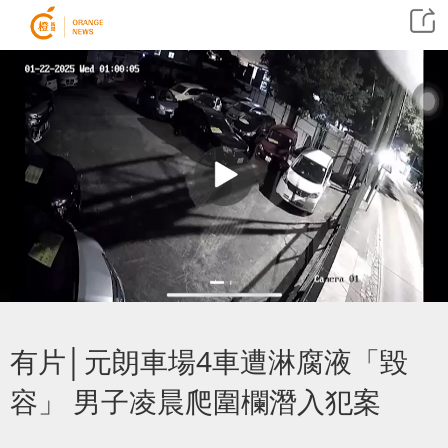
有片│元朗車場4車遭淋腐液「毀
容」 男子凌晨爬圍欄潛入犯案