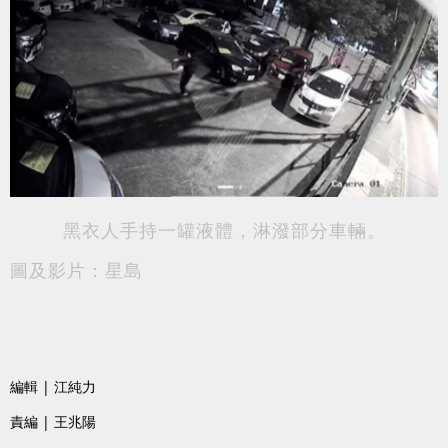
黑衣人手持一罐液體，淋潑部分車輛。
圖及影片：星島
編輯 | 江純力
責編 | 王兆陽