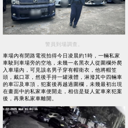
警員到場調查。
車場內有閉路電視拍得今日凌晨約1時，一輛私家
車駛到車場旁的空地，未幾一名黑衣人從圍欄外爬
入車場內，可見該名男子穿有帽衛衣，他將帽笠
頭，戴口罩，然後手持一罐液體，淋潑其中四輛車
的車冚及車頂，犯案後再越過圍欄，未幾最初出現
在畫面中的私家車便開走，相信是疑人駕車來犯案
後，再乘私家車離開。