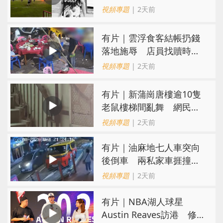
閃電劈中亡
視頻專題
| 2天前
​有片｜雲浮食客結帳扔錢
落地施辱 店員找贖時還
施彼身獲老闆肯定
視頻專題
| 2天前
有片｜新蒲崗唐樓逾10隻
老鼠樓梯間亂舞 網民嚇
親：每次經過都要好大勇
視頻專題
| 2天前
氣
有片｜油麻地七人車突向
後倒車 兩私家車捱撞
司機不顧而去
視頻專題
| 2天前
有片｜NBA湖人球星
Austin Reaves訪港 修