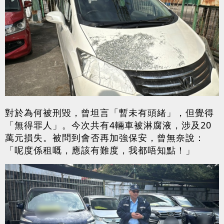
對於為何被刑毀，曾坦言「暫未有頭緒」，但覺得
「無得罪人」。今次共有4輛車被淋腐液，涉及20
萬元損失。被問到會否再加強保安，曾無奈說：
「呢度係租嘅，應該有難度，我都唔知點！」