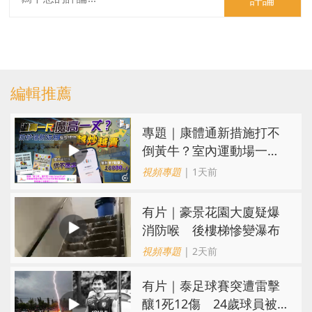
編輯推薦
專題｜康體通新措施打不
倒黃牛？室內運動場一場
難求越炒越貴
視頻專題
| 1天前
有片｜豪景花園大廈疑爆
消防喉 後樓梯慘變瀑布
視頻專題
| 2天前
有片｜泰足球賽突遭雷擊
釀1死12傷 24歲球員被