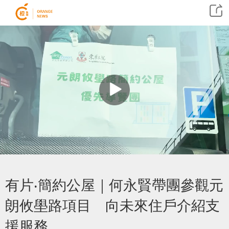
有片‧簡約公屋｜何永賢帶團參觀元
朗攸壆路項目 向未來住戶介紹支
援服務