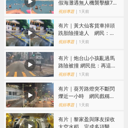
假海灘遇無人機襲擊釀7死
40傷 俄烏各執一詞
視頻專題
| 1天前
有片｜黃大仙客貨車掉頭
跣胎險撞途人 網民：飄
移得好靚喎
視頻專題
| 1天前
有片｜炮台山小孩亂過馬
路險被撞 網民批：再這樣
很快轉生
視頻專題
| 1天前
有片｜葵芳路燈突不斷閃
爍近一小時 網民戲稱
「葵芳夜繽紛」
視頻專題
| 1天前
有片｜黎家盈與隊友採收
太空水稻 完成多項醫學