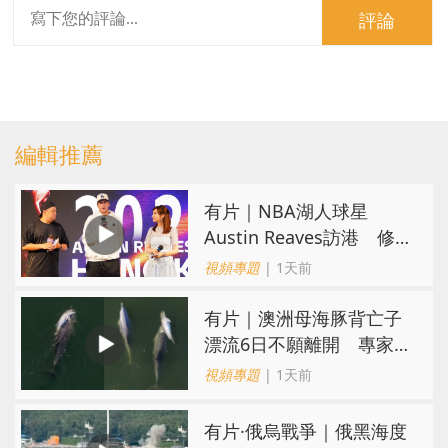
評論
編輯推薦
有片｜NBA湖人球星
Austin Reaves訪港 修
頓與青少年交流球技
視頻專題
| 1天前
有片｜澳洲母海豚背亡子
漂流6日不願離開 專家：
極度悲傷下的哀悼行為
視頻專題
| 1天前
​有片·俄烏戰爭｜俄黑海度