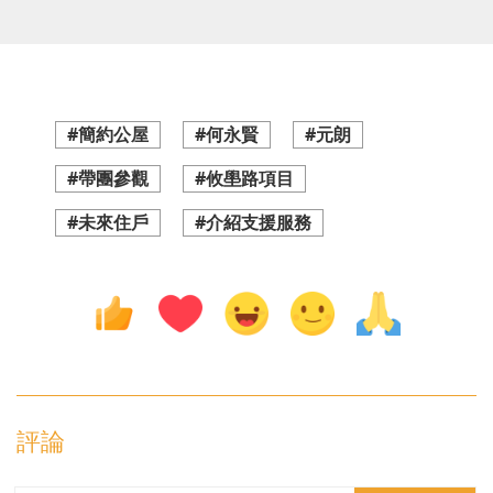
#簡約公屋
#何永賢
#元朗
#帶團參觀
#攸壆路項目
#未來住戶
#介紹支援服務
評論