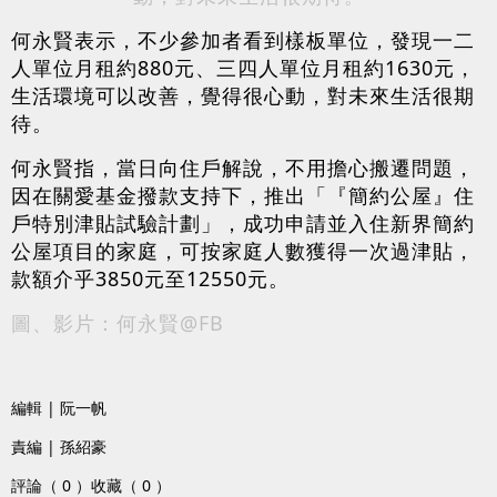
何永賢表示，不少參加者看到樣板單位，發現一二
人單位月租約880元、三四人單位月租約1630元，
生活環境可以改善，覺得很心動，對未來生活很期
待。
何永賢指，當日向住戶解說，不用擔心搬遷問題，
因在關愛基金撥款支持下，推出「『簡約公屋』住
戶特別津貼試驗計劃」，成功申請並入住新界簡約
公屋項目的家庭，可按家庭人數獲得一次過津貼，
款額介乎3850元至12550元。
圖、影片：何永賢@FB
編輯 | 阮一帆
責編 | 孫紹豪
評論（ 0 ）
收藏（ 0 ）