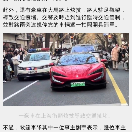
此外，還有豪車在大馬路上炫技，路人駐足觀望，
導致交通擁堵。交警及時趕到進行臨時交通管制，
並對路兩旁違規停靠的車輛逐一拍照開具罰單。
一豪車在上海街頭炫技導致交通擁堵。
不過，敞篷車隊其中一位事主劉宇表示，幾位車主