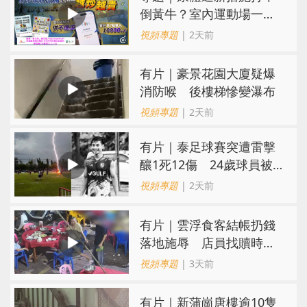
倒黃牛？室內運動場一場
難求越炒越貴
視頻專題
| 2天前
有片｜豪景花園大廈疑爆
消防喉 後樓梯慘變瀑布
視頻專題
| 2天前
有片｜泰足球賽突遭雷擊
釀1死12傷 24歲球員被
閃電劈中亡
視頻專題
| 2天前
​有片｜雲浮食客結帳扔錢
落地施辱 店員找贖時還
施彼身獲老闆肯定
視頻專題
| 3天前
有片｜新蒲崗唐樓逾10隻