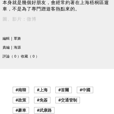
本身就是幾個好朋友，會經常約著在上海梧桐區遛
車，不是為了專門蹭遊客熱點來的。
圖、影片：微博
編輯 | 覃旖
責編 | 海源
評論（ 0 ）
收藏（ 0 ）
#南韓
#上海
#首爾
#中國
#政策
#免簽
#交通管制
#豪車
#武康路