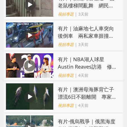
老鼠樓梯間亂舞 網民嚇
親：每次經過都要好大勇
視頻專題
| 3天前
氣
有片｜油麻地七人車突向
後倒車 兩私家車捱撞
司機不顧而去
視頻專題
| 3天前
有片｜NBA湖人球星
Austin Reaves訪港 修
頓與青少年交流球技
視頻專題
| 4天前
有片｜澳洲母海豚背亡子
漂流6日不願離開 專家：
極度悲傷下的哀悼行為
視頻專題
| 4天前
​有片·俄烏戰爭｜俄黑海度