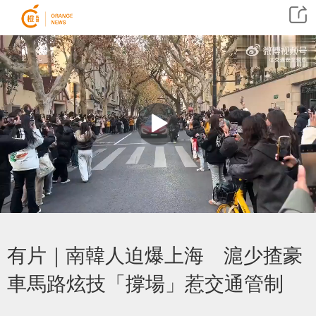
有片｜南韓人迫爆上海 滬少揸豪
車馬路炫技「撐場」惹交通管制