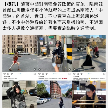
【橙訊】
隨著中國對南韓免簽政策的實施，離南韓
首爾仁川機場僅兩小時航程的上海成為南韓人「中
國遊」的首站。近日，不少豪車在上海武康路巡
遊，不少中外遊客紛紛慕名而來舉機拍照。不過因
太多人導致交通擠塞，需要實施臨時交通管制。