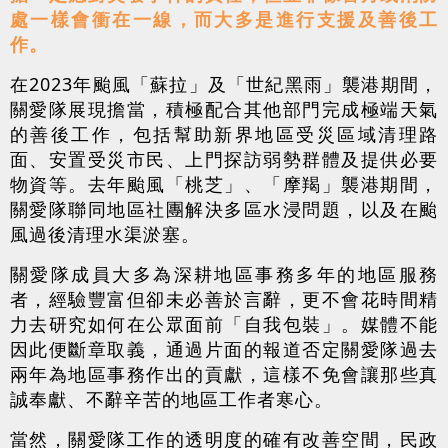
處一樣會衝在一線，而大多是進行支援及善後工
作。
在2023年颱風「蘇拉」及「世紀黑雨」襲港期間，
關愛隊展現擔當，積極配合其他部門完成極端天氣
的善後工作，包括幫助新界地區受災區域清理路
面、安置受災市民、上門探訪弱勢群體及提供必要
物資等。去年颱風「桃芝」、「摩羯」襲港期間，
關愛隊聯同地區社團解決多區水浸問題，以及在颱
風過後清理水渠淤塞。
關愛隊成員大多為深耕地區事務多年的地區服務
者，經驗豐富但卻未必善於言辭，更不會花時間精
力去研究如何在公眾面前「自我包裝」。媒體不能
因此便斷章取義，通過片面的報道否定關愛隊過去
兩年為地區事務作出的貢獻，這樣不免會讓那些真
誠奉獻、不辭辛苦的地區工作者寒心。
當然，關愛隊工作的透明度的確有改善空間，民政