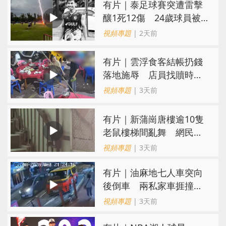
有片｜泰足球賽突遭雷擊
釀1死12傷 24歲球員被
閃電劈中亡
視頻專題
| 2天前
​有片｜雲浮食客結帳扔錢
落地施辱 店員找贖時還
施彼身獲老闆肯定
視頻專題
| 3天前
有片｜新蒲崗唐樓逾10隻
老鼠樓梯間亂舞 網民嚇
親：每次經過都要好大勇
視頻專題
| 3天前
氣
有片｜油麻地七人車突向
後倒車 兩私家車捱撞
司機不顧而去
視頻專題
| 3天前