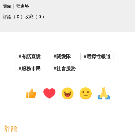
責編 | 韓進珞
評論（ 0 ）
收藏（ 0 ）
#有話直說
#關愛隊
#選擇性報道
#服務市民
#社會服務
評論