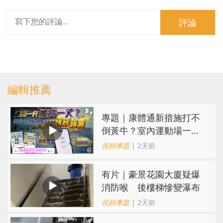
評論
編輯推薦
專題｜康體通新措施打不
倒黃牛？室內運動場一場
難求越炒越貴
視頻專題
| 2天前
有片｜豪景花園大廈疑爆
消防喉 後樓梯慘變瀑布
視頻專題
| 2天前