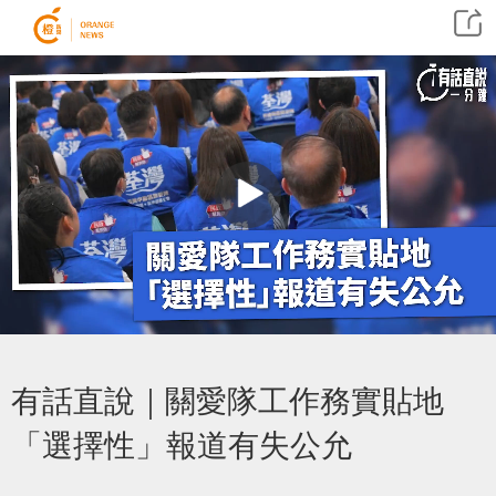
有話直說｜關愛隊工作務實貼地
「選擇性」報道有失公允