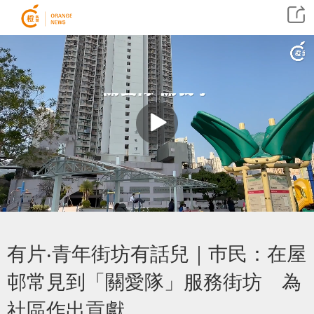
有片‧青年街坊有話兒｜巿民：在屋
邨常見到「關愛隊」服務街坊 為
社區作出貢獻