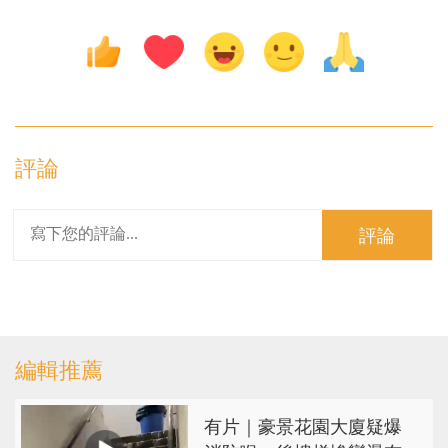
評論
評論
編輯推薦
有片｜豪景花園大廈疑爆