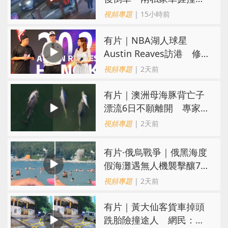
司機不顧而去
視頻專題
| 15小時前
有片｜NBA湖人球星
Austin Reaves訪港 修
頓與青少年交流球技
視頻專題
| 2天前
有片｜澳洲母海豚背亡子
漂流6日不願離開 專家：
極度悲傷下的哀悼行為
視頻專題
| 2天前
​有片·俄烏戰爭｜俄黑海度
假海灘遇無人機襲擊釀7死
40傷 俄烏各執一詞
視頻專題
| 2天前
有片｜黃大仙客貨車掉頭
跣胎險撞途人 網民：飄