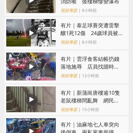
消防喉 後樓梯慘變瀑布
視頻專題
| 8小時前
有片｜泰足球賽突遭雷擊
釀1死12傷 24歲球員被
閃電劈中亡
視頻專題
| 8小時前
​有片｜雲浮食客結帳扔錢
落地施辱 店員找贖時還
施彼身獲老闆肯定
視頻專題
| 12小時前
有片｜新蒲崗唐樓逾10隻
老鼠樓梯間亂舞 網民嚇
親：每次經過都要好大勇
視頻專題
| 15小時前
氣
有片｜油麻地七人車突向
後倒車 兩私家車捱撞