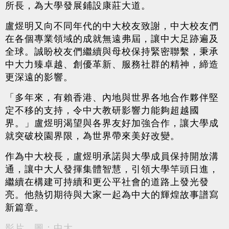
所長，為大學發展鋪設康莊大道。
盧煜明又向不同年代的中大校友致謝，中大校友們
在各個專業領域的成就無遠弗屆，讓中大足跡遍及
全球。誠盼校友們繼續與母校保持緊密聯繫，秉承
中大力臻卓越、創優革新、服務社群的精神，締造
更深遠的影響。
「多年來，有賴香港、內地與世界各地合作夥伴堅
定不移的支持，令中大教研影響力能夠超越國
界。」盧煜明渴望與各界友好加強合作，讓大學成
就突破校園界限，為世界帶來美好改變。
作為中大校長，盧煜明承諾與大學成員保持開放溝
通，讓中大人發揮集體智慧，引領大學竿頭日進，
繼續在構建可持續和更公平社會的道路上發光發
亮。他熱切期待與大家一起為中大的輝煌故事譜寫
新篇章。
影片、圖：中大