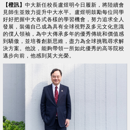
【橙訊】
中大新任校長盧煜明今日履新，將陸續會
見師生並致力提升中大水平。盧煜明鼓勵每位同學
好好把握中大各式各樣的學習機會，努力追求全人
發展，裝備自己成為具有全球視野及多元文化意識
的僕人領袖，為中大傳承多年的優秀傳統和價值感
到驕傲，並培養創新思維，盡力為全球挑戰尋求解
決方案。他說，能夠帶領一所如此優秀的高等院校
邁步向前，他感到莫大光榮。