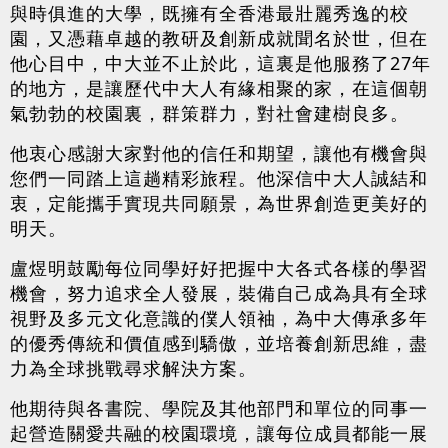
與時俱進的大學，既擁有全香港最壯麗秀逸的校
園，又憑藉卓越的教研及創新成就聞名於世，但在
他心目中，中大並不止於此，這裏是他服務了27年
的地方，是讓歷代中大人有緣相聚的家，在這個朝
氣勃勃的校園裏，群策群力，對社會建樹良多。
他衷心感謝大家對他的信任和期望，讓他有機會與
您們一同踏上這趟精彩旅程。他深信中大人誠結和
衷，定能攜手實現共同願景，為世界創造更美好的
明天。
盧煜明鼓勵每位同學好好把握中大各式各樣的學習
機會，努力追求全人發展，裝備自己成為具有全球
視野及多元文化意識的僕人領袖，為中大傳承多年
的優秀傳統和價值感到驕傲，並培養創新思維，盡
力為全球挑戰尋求解決方案。
他期待與各書院、學院及其他部門和單位的同事一
起營造關愛共融的校園環境，讓每位成員都能一展