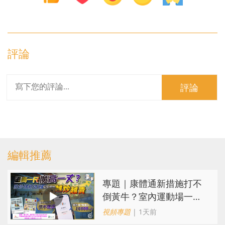
評論
評論
編輯推薦
專題｜康體通新措施打不
倒黃牛？室內運動場一場
難求越炒越貴
視頻專題
| 1天前