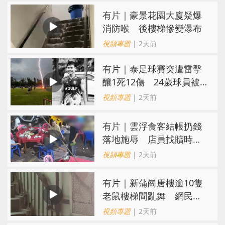
有片｜豪景花園大廈疑爆
消防喉 後樓梯慘變瀑布
視頻專題
| 2天前
有片｜泰足球賽突遭雷擊
釀1死12傷 24歲球員被
閃電劈中亡
視頻專題
| 2天前
​有片｜雲浮食客結帳扔錢
落地施辱 店員找贖時還
施彼身獲老闆肯定
視頻專題
| 2天前
有片｜新蒲崗唐樓逾10隻
老鼠樓梯間亂舞 網民嚇
親：每次經過都要好大勇
視頻專題
| 2天前
氣