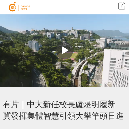
有片｜中大新任校長盧煜明履新
冀發揮集體智慧引領大學竿頭日進