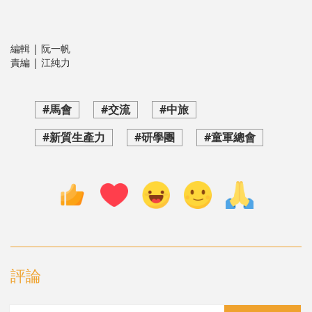
編輯 | 阮一帆
責編 | 江純力
#馬會
#交流
#中旅
#新質生產力
#研學團
#童軍總會
評論