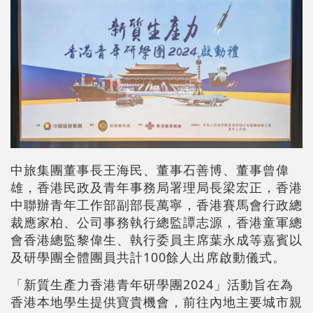
中旅集團董事長王海民、董事石善博、董事曾偉
雄，香港民政及青年事務局署理局長梁宏正，香港
中聯辦青年工作部副部長萬寧，香港賽馬會行政總
裁應家柏、公司事務執行總監譚志源，香港童軍總
會香港總監黎偉生、執行委員主席葉永成等嘉賓以
及研學團全體團員共計100餘人出席啟動儀式。
「新質生產力香港青年研學團2024」活動旨在為
香港本地學生提供寶貴機會，前往內地主要城市親