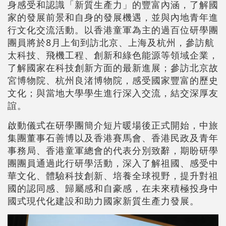
身感受和認識「新質生產力」的豐富內涵，了解國
家的發展前景和自身的發展機遇，並與內地青年進
行文化交流活動。以香港童軍為主的過百位研學團
團員將於8月上旬到訪北京、上海及杭州，參訪航
太科技、飛機工程、創新和綠色能源等領域企業，
了解國家在科技創新方面的最新進展；參訪北京故
宮博物院、杭州良渚博物院，感受國家豐富的歷史
文化；與當地大學學生進行深入交流，結交深厚友
誼。
啟動儀式在研學團簡介短片暖場後正式開始，中旅
集團董事石善博以及香港賽馬會、香港民政及青年
事務局、香港童軍總會的代表分別致辭，期盼研學
團團員通過此行研學活動，深入了解祖國、感受中
華文化、體驗科技創新、培養全球視野，提升對祖
國的認同感、歸屬感和自豪感，在未來積極投身中
國式現代化建設和助力國家新質生產力發展。