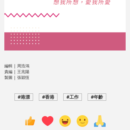
編輯 | 周浩鴻
責編 | 王兆陽
製圖 | 張穎恆
#港漂
#香港
#工作
#年齡