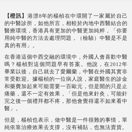
【橙訊】
港漂8年的楊楨在中環開了一家屬於自己
的中醫診所，如他所言，相較於內地中西醫結合的
醫療環境，香港具有更加的中醫更加純粹，「你要
用純中醫的方法去處理問題，（檢驗）中醫是不是
真的有用」。
在香港這個中西交融的環境中，外國人會喜歡中醫
嗎？楊
楨
對這個問題早有答案。他說，在2012年
畢業以後，自己就去了愛爾蘭，中醫在外國其實非
常受歡迎。據楊
楨
的一位病人說，家庭醫生的診金
和藥費加起來可能需要一百歐元，但是開的只是止
痛藥，還不一定有效果，「但是他來針灸，可能針
完之後一個禮拜都不疼，那他會覺得還不如來看中
醫」。
但是，楊
楨
也表示，做中醫是一件很難的事情，單
純依靠治療效果去支撐，沒有補貼，也無法賣貨。