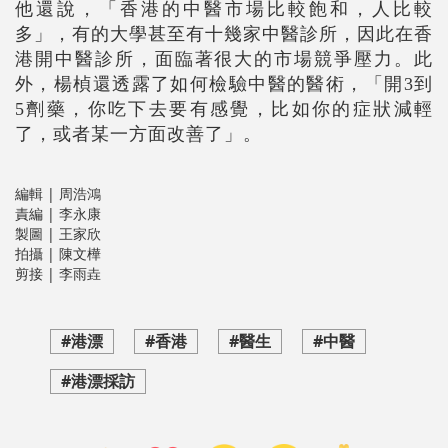
他還說，「香港的中醫市場比較飽和，人比較
多」，有的大學甚至有十幾家中醫診所，因此在香
港開中醫診所，面臨著很大的市場競爭壓力。此
外，楊
楨
還透露了如何檢驗中醫的醫術，「開3到
5劑藥，你吃下去要有感覺，比如你的症狀減輕
了，或者某一方面改善了」。
編輯 | 周浩鴻
責編 | 李永康
製圖 | 王家欣
拍攝 | 陳文樺
剪接 | 李雨垚
#港漂
#香港
#醫生
#中醫
#港漂採訪