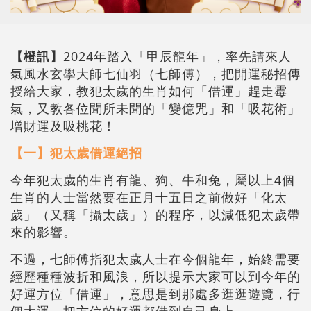
【橙訊】
2024年踏入「甲辰龍年」，率先請來人
氣風水玄學大師七仙羽（七師傅），把開運秘招傳
授給大家，教犯太歲的生肖如何「借運」趕走霉
氣，又教各位聞所未聞的「變億咒」和「吸花術」
增財運及吸桃花！
【一】犯太歲借運絕招
今年犯太歲的生肖有龍、狗、牛和兔，屬以上4個
生肖的人士當然要在正月十五日之前做好「化太
歲」（又稱「攝太歲」）的程序，以減低犯太歲帶
來的影響。
不過，七師傅指犯太歲人士在今個龍年，始終需要
經歷種種波折和風浪，所以提示大家可以到今年的
好運方位「借運」，意思是到那處多逛逛遊覽，行
個大運，把方位的好運都借到自己身上。