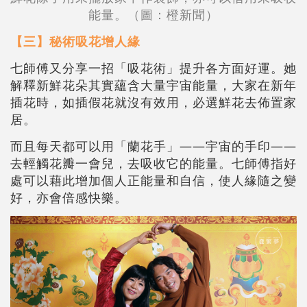
能量。（圖：橙新聞）
【三】秘術吸花增人緣
七師傅又分享一招「吸花術」提升各方面好運。她
解釋新鮮花朵其實蘊含大量宇宙能量，大家在新年
插花時，如插假花就沒有效用，必選鮮花去佈置家
居。
而且每天都可以用「蘭花手」——宇宙的手印——
去輕觸花瓣一會兒，去吸收它的能量。七師傅指好
處可以藉此增加個人正能量和自信，使人緣隨之變
好，亦會倍感快樂。