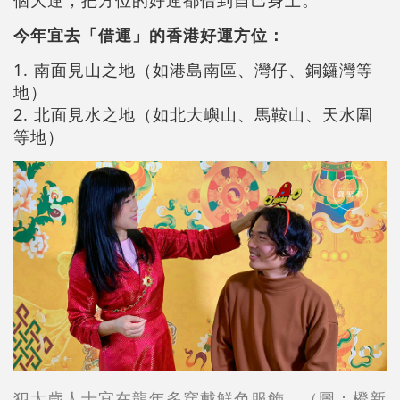
今年宜去「借運」的香港好運方位：
1. 南面見山之地（如港島南區、灣仔、銅鑼灣等
地）
2. 北面見水之地（如北大嶼山、馬鞍山、天水圍
等地）
犯太歲人士宜在龍年多穿戴鮮色服飾。（圖：橙新