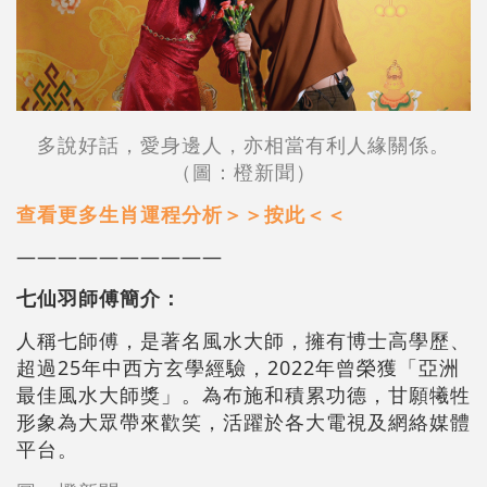
多說好話，愛身邊人，亦相當有利人緣關係。
（圖：橙新聞）
查看更多生肖運程分析＞＞
按此
＜＜
——————————
七仙羽師傅簡介：
人稱七師傅，是著名風水大師，擁有博士高學歷、
超過25年中西方玄學經驗，2022年曾榮獲「亞洲
最佳風水大師獎」。為布施和積累功德，甘願犧牲
形象為大眾帶來歡笑，活躍於各大電視及網絡媒體
平台。