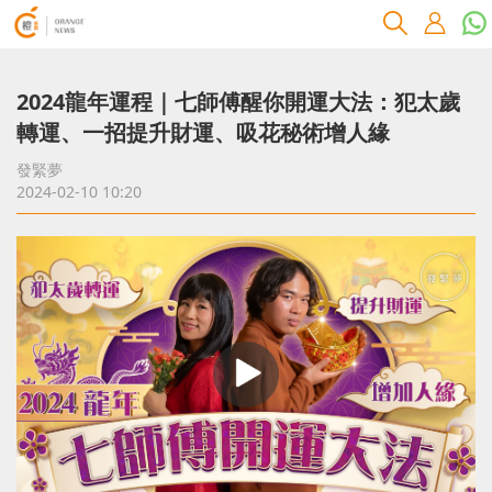
2024龍年運程｜七師傅醒你開運大法：犯太歲
轉運、一招提升財運、吸花秘術增人緣
發緊夢
2024-02-10 10:20