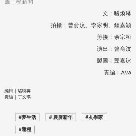
圖：橙新聞
文：駱煥琳
拍攝：曾俞汶、李家明、鍾嘉穎
剪接：余宗桓
演出：曾俞汶
製圖：龔嘉詠
責編：Ava
編輯 | 駱曉苒
責編 | 丁文琪
#夢生活
# 農曆新年
#玄學家
#運程