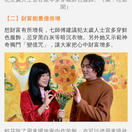
聞）
【二】財富能量億倍增
想財富有所增長，七師傅建議犯太歲人士宜多穿鮮
色服飾，忌穿黑白灰等暗沉衣物。另外她又示範神
奇獨門「變億咒」，讓大家把心中財富增多。
鮮花除了用來擺放家中作裝飾，亦可以借用來吸收