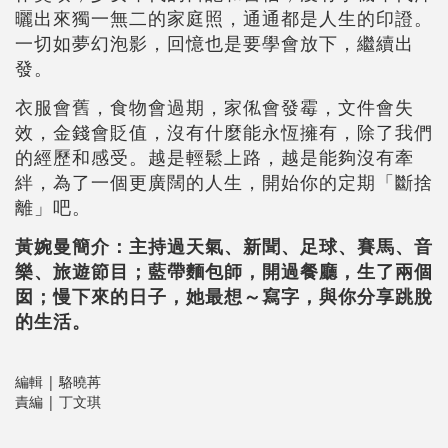
曬出來獨一無二的家庭照，通通都是人生的印證。
一切如夢幻泡影，回憶也是要學會放下，繼續出
發。
衣服會舊，食物會過期，家俬會發霉，文件會失
效，金錢會貶值，沒有什麼能永恆擁有，除了我們
的經歷和感受。越是輕鬆上路，越是能夠沒有牽
絆，為了一個更廣闊的人生，開始你的定期「斷捨
離」吧。
黃婉曼簡介：主持過天氣、新聞、足球、賽馬、音
樂、旅遊節目；藍帶麵包師，開過餐廳，生了兩個
囡；慢下來的日子，她最想～寫字，與你分享跳脫
的生活。
編輯 | 駱曉苒
責編 | 丁文琪