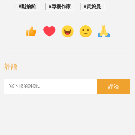
#斷捨離
#專欄作家
#黃婉曼
評論
評論