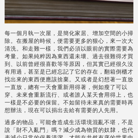
每一個月執一次屋，是簡化家居、增加空間的小掃
除。在搬屋的時候，便需要更多的狠心，來一次大
清洗。和走難一樣，我們必須以眼前的實際需要為
考量。如果純粹因為東西還未壞、過去很難得才買
到、以前曾經很喜歡等等原因，但其實已經很久沒
有用過，甚至是已經忘記了它的存在，翻箱倒櫃才
找出來的東西便應該捨棄。又或者是幻想著一直放
一直放，總有一天會重新用得著，例如瘦了可以
穿、未來會重新流行、或者誰人某天會用得上，也
一樣是不必要的保留。不如留待未來真的需要時再
想辦法，現在可以捐出去給有需要的人先用。
過多的物品，可能會造成生活環境混亂不堪，不是
說「財不入亂門」嗎？減少成為物質的奴隸，也代
表減少日常的保養清潔，才能在井然有序的世界中