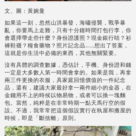
文、圖：黃婉曼
如果這一刻，忽然山洪暴發，海嘯侵襲，戰爭暴
亂，你要馬上走難，只有十分鐘時間打包行李，你
會選擇帶走些什麼？身份證護照？現金銀行咭？衫
褲鞋襪？糧食藥物？照片記念品……想出了答案，
這就是你生活中必備的東西，其他無關緊要。
沒有具體的調查數據，憑估計，手機、身份證和錢
一定是大多數人第一時間會拿的。如果是我，再拿
兩三件更換的衣服，具家庭回憶價值的一件紀念
品，還有，建議大家最好拿一兩件細小的金器，在
金錢用不上的時候以物易物，或者可以換一塊麵
包。當然，純粹是在非常時期一點天馬行空的假
設。不過，我常常把這個假設實行在執屋和搬屋的
時候，即是「斷捨離」原則。