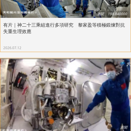
港聞
198.840000
有片｜神二十三乘組進行多項研究 黎家盈等積極鍛煉對抗
失重生理效應
2026.07.12
港聞