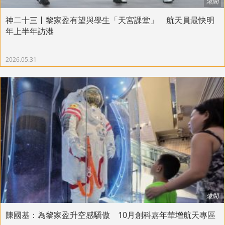
港聞
神二十三丨黎家盈有望與學生「天宮課堂」 航天員最快明
年上半年訪港
2026.05.31
港聞
陳國基：為黎家盈升空感驕傲 10月創科嘉年華增航天專區