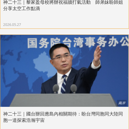
神二十三｜黎家盈母校將辦祝福牆打氣活動 師弟妹盼師姐
分享太空工作點滴
2026.05.27
兩岸
神二十三｜國台辦回應島內相關期待：盼台灣同胞同大陸同
胞一道探索浩瀚宇宙