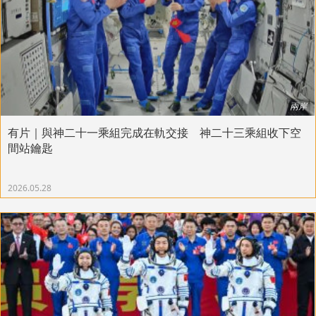
兩岸
有片｜與神二十一乘組完成在軌交接 神二十三乘組收下空
間站鑰匙
2026.05.28