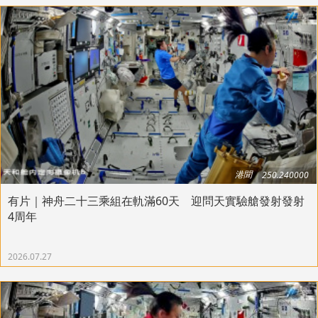
港聞
250.240000
有片｜神舟二十三乘組在軌滿60天 迎問天實驗艙發射發射
4周年
2026.07.27