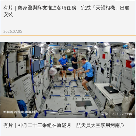
有片｜黎家盈與隊友推進各項任務 完成「天韻相機」出艙
安裝
2026.07.05
兩岸
227.320000
有片｜神舟二十三乘組在軌滿月 航天員太空享用烤南瓜