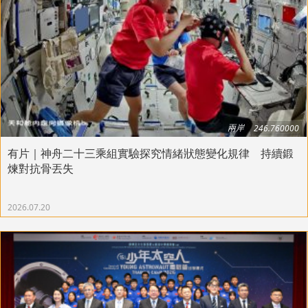
兩岸
246.760000
有片｜神舟二十三乘組實驗探究情緒狀態變化規律 持續鍛
煉對抗骨丟失
2026.07.20