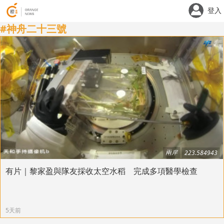
登入
#神舟二十三號
兩岸
223.584943
有片｜黎家盈與隊友採收太空水稻 完成多項醫學檢查
5天前