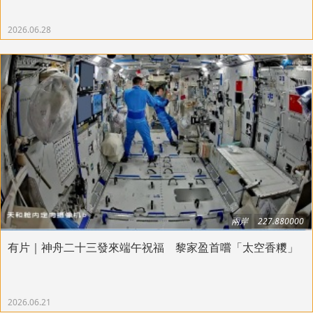
2026.06.28
兩岸
227.880000
有片｜神舟二十三發來端午祝福 黎家盈首嚐「太空香糭」
2026.06.21