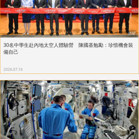
港聞
30名中學生赴內地太空人體驗營 陳國基勉勵：珍惜機會裝
備自己
2026.07.16