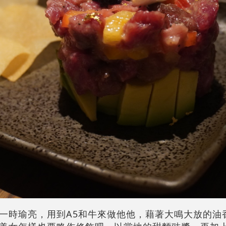
一時瑜亮，用到A5和牛來做他他，藉著大鳴大放的油