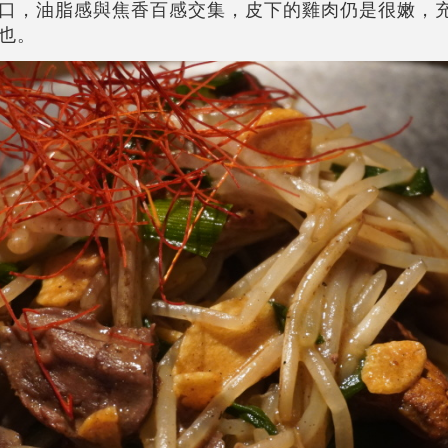
口，油脂感與焦香百感交集，皮下的雞肉仍是很嫩，
也。