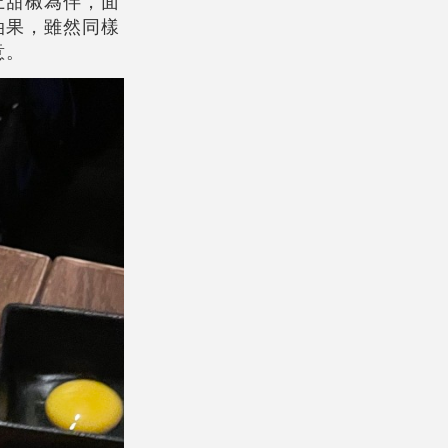
上甜椒為伴，面
油果，雖然同樣
意。