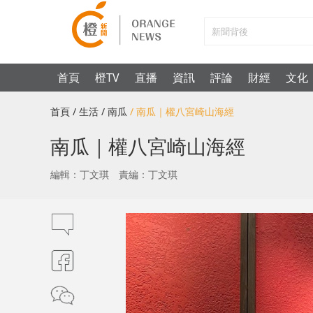
首頁
橙TV
直播
資訊
評論
財經
文化
首頁
/ 生活
/ 南瓜
/ 南瓜｜權八宮崎山海經
南瓜｜權八宮崎山海經
編輯：丁文琪
責編：丁文琪