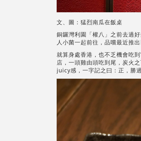
文、圖：猛烈南瓜在飯桌
銅鑼灣利園「權八」之前去過好
人小菌一起前往，品嚐最近推出
就算身處香港，也不乏機會吃到
店，一頭雞由頭吃到尾，炭火之
juicy感，一字記之曰：正，勝