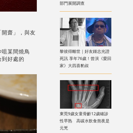
部門展開調查
「開齋」，與友
沙咀某間燒鳥
黎彼得離世｜好友鍾志光證
恰到好處的
死訊 享年76歲！曾演《愛回
家》大四喜豹叔
東莞9歲女童骨齡12歲確診
性早熟 高碳水飲食熬夜是
元兇