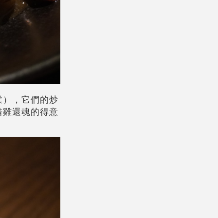
業），它們的炒
借雞還魂的得意