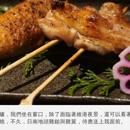
爐，我們坐在窗口，除了面臨著維港夜景，還可以看
燒，不久，日南地頭雞鎚與雞翼，侍應送上我面前。