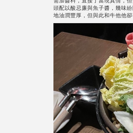
需加醬料，直接了當現真情，但
頭配以酸忌廉與魚子醬，幾味紛
地油潤豐厚，但與此和牛他他