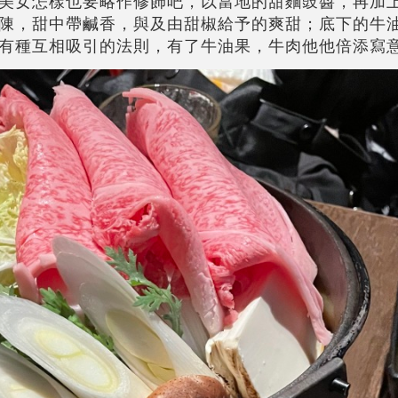
美女怎樣也要略作修飾吧，以當地的甜麵豉醬，再加
陳，甜中帶鹹香，與及由甜椒給予的爽甜；底下的牛
卻有種互相吸引的法則，有了牛油果，牛肉他他倍添寫