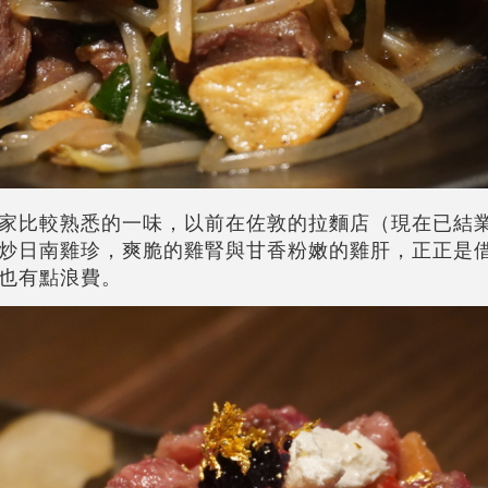
家比較熟悉的一味，以前在佐敦的拉麵店（現在已結
炒日南雞珍，爽脆的雞腎與甘香粉嫩的雞肝，正正是
也有點浪費。