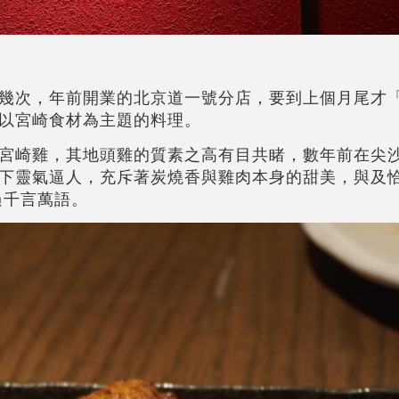
幾次，年前開業的北京道一號分店，要到上個月尾才
以宮崎食材為主題的料理。
宮崎雞，其地頭雞的質素之高有目共睹，數年前在尖
下靈氣逼人，充斥著炭燒香與雞肉本身的甜美，與及
過千言萬語。