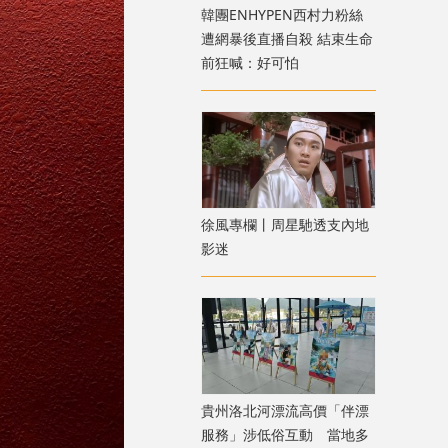
韓團ENHYPEN西村力粉絲
遭網暴後直播自殺 結束生命
前狂喊：好可怕
徐風專欄丨周星馳透支內地
影迷
貴州洛北河漂流高價「伴漂
服務」涉低俗互動 當地多