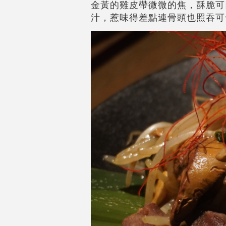
金黃的雞皮帶微微的焦，酥脆可
汁，惹味得差點連骨頭也照吞可