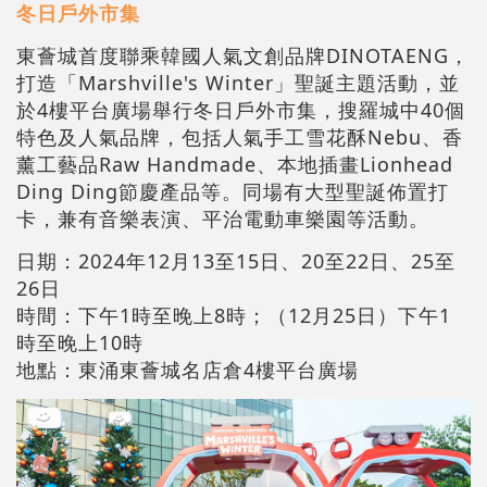
冬日戶外市集
東薈城首度聯乘韓國人氣文創品牌DINOTAENG，
打造「Marshville's Winter」聖誕主題活動，並
於4樓平台廣場舉行冬日戶外市集，搜羅城中40個
特色及人氣品牌，包括人氣手工雪花酥Nebu、香
薰工藝品Raw Handmade、本地插畫Lionhead
Ding Ding節慶產品等。同場有大型聖誕佈置打
卡，兼有音樂表演、平治電動車樂園等活動。
日期：2024年12月13至15日、20至22日、25至
26日
時間：下午1時至晚上8時；（12月25日）下午1
時至晚上10時
地點：東涌東薈城名店倉4樓平台廣場