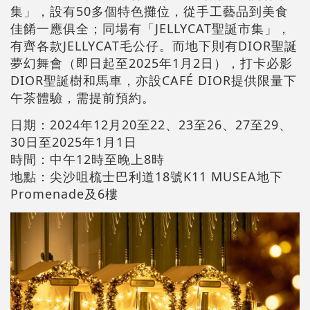
集」，設有50多個特色攤位，從手工藝品到美食
佳餚一應俱全；同場有「JELLYCAT聖誕市集」，
有齊各款JELLYCAT毛公仔。而地下則有DIOR聖誕
夢幻舞會（即日起至2025年1月2日），打卡必影
DIOR聖誕樹和馬車，亦設CAFÉ DIOR提供限量下
午茶體驗，需提前預約。
日期：2024年12月20至22、23至26、27至29、
30日至2025年1月1日
時間：中午12時至晚上8時
地點：尖沙咀梳士巴利道18號K11 MUSEA地下
Promenade及6樓