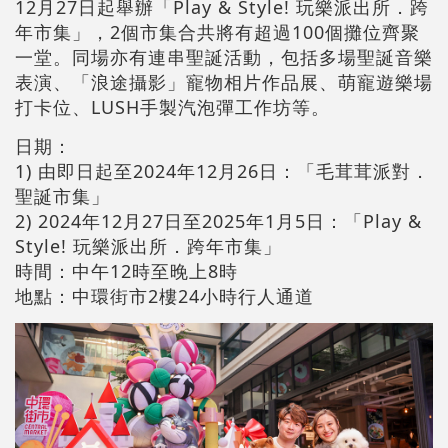
12月27日起舉辦「Play & Style! 玩樂派出所．跨
年市集」，2個市集合共將有超過100個攤位齊聚
一堂。同場亦有連串聖誕活動，包括多場聖誕音樂
表演、「浪途攝影」寵物相片作品展、萌寵遊樂場
打卡位、LUSH手製汽泡彈工作坊等。
日期：
1) 由即日起至2024年12月26日：「毛茸茸派對．
聖誕市集」
2) 2024年12月27日至2025年1月5日：「Play &
Style! 玩樂派出所．跨年市集」
時間：中午12時至晚上8時
地點：中環街市2樓24小時行人通道