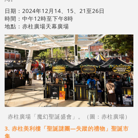
日期：2024年12月14、15、21至26日
時間：中午12時至下午8時
地點：赤柱廣場天幕廣場
赤柱廣場「魔幻聖誕盛會」。
（圖：
赤柱廣場
）
3. 赤柱美利樓「聖誕謎團—失蹤的禮物」聖誕市
集