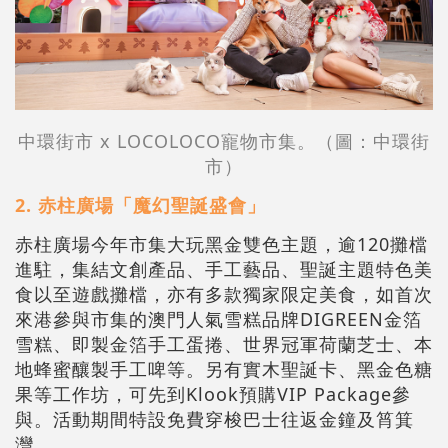
中環街市 x LOCOLOCO寵物市集。
（圖：
中環街
市
）
2. 赤柱廣場「魔幻聖誕盛會」
赤柱廣場今年市集大玩黑金雙色主題，逾120攤檔
進駐，集結文創產品、手工藝品、聖誕主題特色美
食以至遊戲攤檔，亦有多款獨家限定美食，如首次
來港參與市集的澳門人氣雪糕品牌DIGREEN金箔
雪糕、即製金箔手工蛋捲、世界冠軍荷蘭芝士、本
地蜂蜜釀製手工啤等。另有實木聖誕卡、黑金色糖
果等工作坊，可先到Klook預購VIP Package參
與。活動期間特設免費穿梭巴士往返金鐘及筲箕
灣。