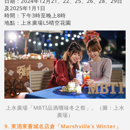
日期：2024年12月21、22、25、26、28、29日
及2025年1月1日
時間：下午3時至晚上8時
地點：上水廣場L5晴空花園
上水廣場「MBTI品酒嚐味冬之祭」。
（圖：
上水
廣場
）
9. 東涌東薈城名店倉「Marshville’s Winter」