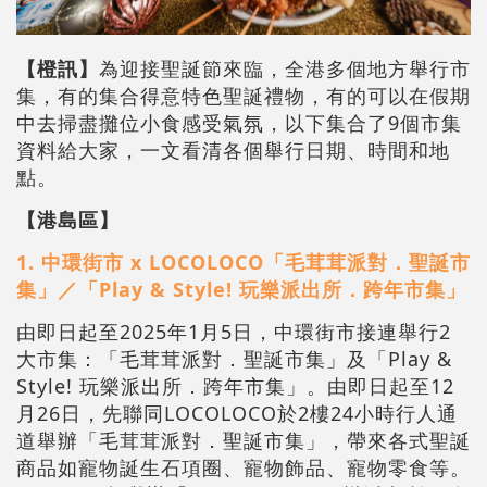
【橙訊】
為迎接聖誕節來臨，全港多個地方舉行市
集，有的集合得意特色聖誕禮物，有的可以在假期
中去掃盡攤位小食感受氣氛，以下集合了9個市集
資料給大家，一文看清各個舉行日期、時間和地
點。
【港島區】
1. 中環街市 x LOCOLOCO「毛茸茸派對．聖誕市
集」／「Play & Style! 玩樂派出所．跨年市集」
由即日起至2025年1月5日，中環街市接連舉行2
大市集：「毛茸茸派對．聖誕市集」及「Play &
Style! 玩樂派出所．跨年市集」。由即日起至12
月26日，先聯同LOCOLOCO於2樓24小時行人通
道舉辦「毛茸茸派對．聖誕市集」，帶來各式聖誕
商品如寵物誕生石項圈、寵物飾品、寵物零食等。