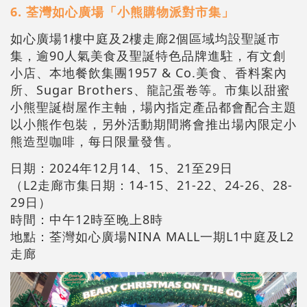
6. 荃灣如心廣場「小熊購物派對市集」
如心廣場1樓中庭及2樓走廊2個區域均設聖誕市
集，逾90人氣美食及聖誕特色品牌進駐，有文創
小店、本地餐飲集團1957 & Co.美食、香料案內
所、Sugar Brothers、龍記蛋卷等。市集以甜蜜
小熊聖誕樹屋作主軸，場內指定產品都會配合主題
以小熊作包裝，另外活動期間將會推出場內限定小
熊造型咖啡，每日限量發售。
日期：2024年12月14、15、21至29日
（L2走廊市集日期：14-15、21-22、24-26、28-
29日）
時間：中午12時至晚上8時
地點：荃灣如心廣場NINA MALL一期L1中庭及L2
走廊