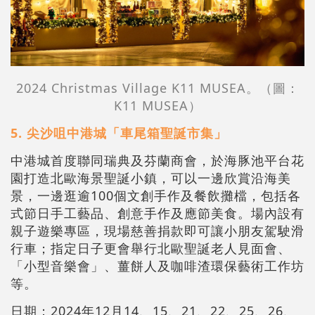
2024 Christmas Village K11 MUSEA。
（圖：
K11 MUSEA）
5. 尖沙咀中港城「車尾箱聖誕市集」
中港城首度聯同瑞典及芬蘭商會，於海豚池平台花
園打造北歐海景聖誕小鎮，可以一邊欣賞沿海美
景，一邊逛逾100個文創手作及餐飲攤檔，包括各
式節日手工藝品、創意手作及應節美食。場內設有
親子遊樂專區，現場慈善捐款即可讓小朋友駕駛滑
行車；指定日子更會舉行北歐聖誕老人見面會、
「小型音樂會」、薑餅人及咖啡渣環保藝術工作坊
等。
日期：2024年12月14、15、21、22、25、26、