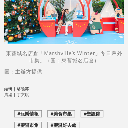
東薈城
名店倉
「Marshville’s Winter」冬日戶外
市集。（圖：東薈城名店倉）
圖：主辦方提供
編輯 | 駱曉苒
責編 | 丁文琪
#玩樂情報
#美食市集
#聖誕節
#聖誕市集
#聖誕好去處