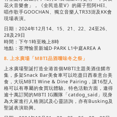
花火音樂會」，《全民造星Ⅴ》的羅子熙阿HEI、
唱作歌手GOOCHAN、獨立音樂人TR33澍及KK會
現場表演。
日期：2024年12月14、15、21、22、24至26、
28及29日
時間：下午1時至晚上8時
地點：荃灣愉景新城D·PARK L1中庭AREA A
8. 上水廣場「MBTI品酒嚐味冬之祭」
上水廣場聖誕打造全港首個MBTI主題美酒佳餚市
集，多架Snack Bar美食車可以吃盡日西泰意台美
食，大玩MBTI Wine & Dine Pairing，讓16型人
格可以有專屬的食買玩體驗。特色活動方面，邀得
逾十萬訂閱的MBTI IG團隊「catdog_said」現身
為大家進行人格測試及心靈諮詢，亦有Busking及
聖誕表演助興。