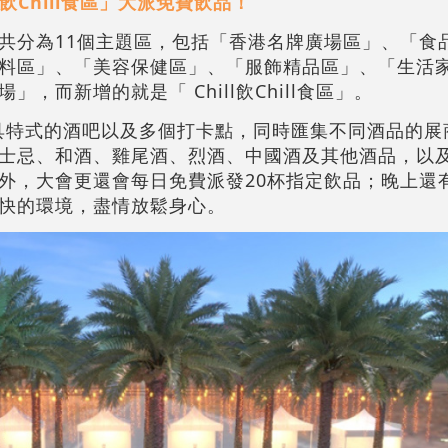
l飲Chill食區」大派免費飲品！
共分為11個主題區，包括「香港名牌廣場區」、「食
料區」、「美容保健區」、「服飾精品區」、「生活
，而新增的就是「 Chill飲Chill食區」。
將設置別具特式的酒吧以及多個打卡點，同時匯集不同酒品的
士忌、和酒、雞尾酒、烈酒、中國酒及其他酒品，以
，大會更還會每日免費派發20杯指定飲品；晚上還有Liv
快的環境，盡情放鬆身心。