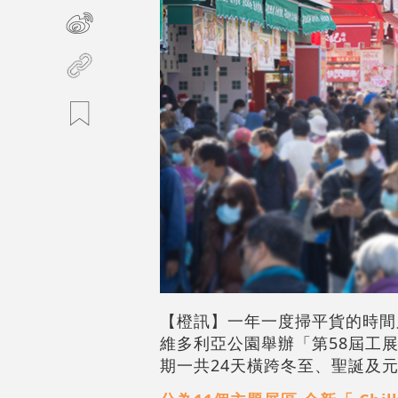
【橙訊】一年一度掃平貨的時間
維多利亞公園舉辦「第58屆工
期一共24天橫跨冬至、聖誕及