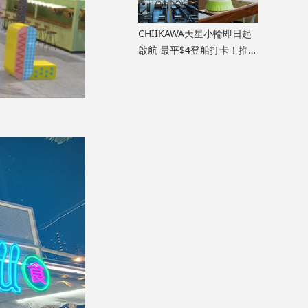
CHIIKAWA天星小輪即日起
啟航 最平$4登船打卡！推限
定版天星小輪/明信片/紀念
船票