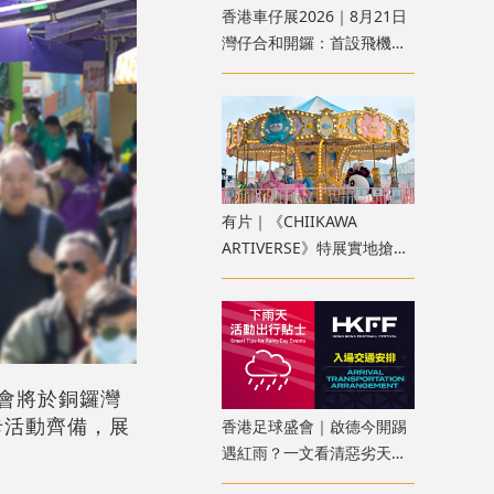
香港車仔展2026｜8月21日
灣仔合和開鑼：首設飛機模
型區、100+首發產品 附購
票方法
有片｜《CHIIKAWA
ARTIVERSE》特展實地搶先
睇！全球首座木馬、4重宇
宙展區
合會將於銅鑼灣
卡活動齊備，展
香港足球盛會｜啟德今開踢
遇紅雨？一文看清惡劣天氣
安排、入場注意事項、限定