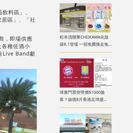
店位置
品飲料區」、
家居區」、「社
松本清聯乘CHIIKAWA化妝
展商，即場供應
袋8.1登場 一招免費換走兔
及各種佐酒小
兔/小八收納袋！九龍灣新店
e Band獻
3大開幕優惠
球賽門票突劈價$1000搶
客？啟德8月香港足球盛
會、奧迪足球峰會賽程