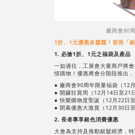
廠商會90
1折、1元優惠多籮籮！首推「
1. 必搶1折、1元之福袋及產品
一如過往，工展會大量商戶將會
情購物！優惠將會分階段推出，
● 廠商會90周年限量福袋（1
● 開鑼狂賞周（12月14日至21
● 快樂購物度聖誕（12月22日
● 閉幕優惠大激賞（12月30日
2. 長者專享銀色消費優惠
大會為支持及推動銀髮經濟，特