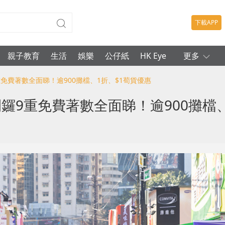
下載APP
親子教育
生活
娛樂
公仔紙
HK Eye
更多
9重免費著數全面睇！逾900攤檔、1折、$1荀貨優惠
園開鑼9重免費著數全面睇！逾900攤檔