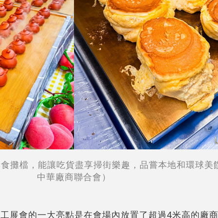
熟食攤檔，能讓吃貨盡享掃街樂趣，品嘗本地和環球美
中華廠商聯合會）
屆工展會的一大亮點是在會場內放置了超過4米高的廠商