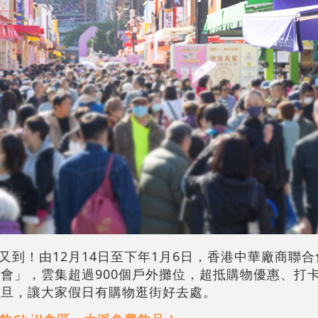
又到！由12月14日至下年1月6日，香港中華廠商聯
展會」，雲集超過900個戶外攤位，超抵購物優惠、打
元旦，讓大家假日有購物逛街好去處。