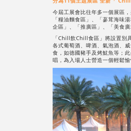
分為11個主題展區 全新「 Chil
今屆工展會比往年多一個展區，
「糧油麵食區」、「蔘茸海味湯
企區」、「推廣區」、「美食廣場」
「Chill飲Chill食區」
各式葡萄酒、啤酒、氣泡酒、威
食，如德國豬手及烤魷魚等；此外
唱，為入場人士營造一個輕鬆愉