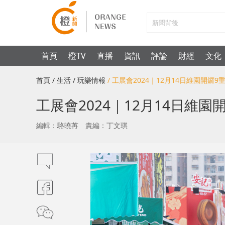
首頁
橙TV
直播
資訊
評論
財經
文化
首頁
/ 生活
/ 玩樂情報
/ 工展會2024｜12月14日維園開鑼
工展會2024｜12月14日維
編輯：駱曉苒
責編：丁文琪