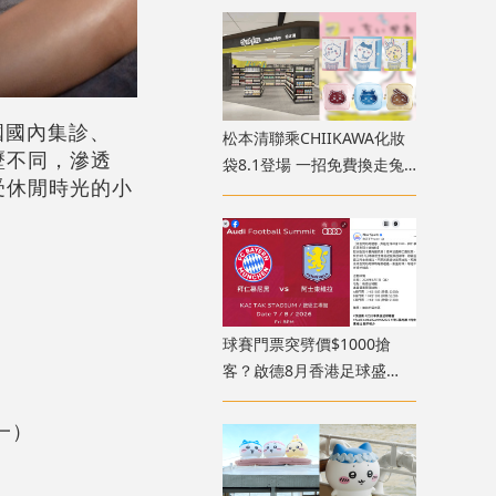
店位置
國國內集診、
松本清聯乘CHIIKAWA化妝
歷不同，滲透
袋8.1登場 一招免費換走兔
受休閒時光的小
兔/小八收納袋！九龍灣新店
3大開幕優惠
球賽門票突劈價$1000搶
客？啟德8月香港足球盛
會、奧迪足球峰會賽程
一）