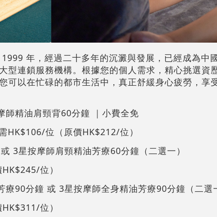
1999 年，經過二十多年的沉澱與發展，已經成為中
大型連鎖服務機構。根據您的個人需求，精心挑選資
您可以在忙碌的都市生活中，真正舒緩身心疲勞，享
星按摩師精油肩頸背60分鐘 ｜小費全免
只需HK$106/位（原價HK$212/位）
 或 3星按摩師肩頸精油芳療60分鐘（二選一）
價HK$245/位）
芳療90分鐘 或 3星按摩師全身精油芳療90分鐘（二選
價HK$311/位）