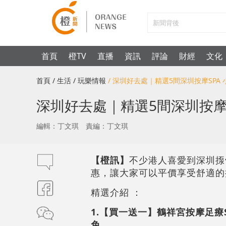
首頁
橙TV
直播
資訊
評論
財經
文化
首頁
/ 生活
/ 玩樂情報
/ 深圳好去處｜精選5間深圳按摩SPA 
深圳好去處｜精選5間深圳按摩S
編輯：丁文琪
責編：丁文琪
【橙訊】
不少港人喜愛到深圳揼
惠，讓大家可以平價享受舒適的
精選介紹 ：
1.【買一送一】鶴祥宮按摩足療SP
免