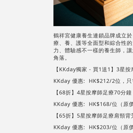
鶴祥宮健康養生連鎖品牌成立於 
療、養、護等全面型和綜合性的
力、體驗感不一樣的養生師，讓
角落。
【KKday獨家 - 買1送1】3
KKday 優惠: HK$212/2位，
【68折】4星按摩師足療70分鐘
KKday 優惠: HK$168/位（原
【65折】5星按摩師足療肩頸背
KKday 優惠: HK$203/位（原