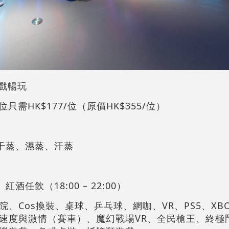
遊戲暢玩
，每位只需HK$177/位（原價HK$355/位）
、干蒸、濕蒸、汗蒸
任飲（18:00 – 22:00）
院、Cos換裝、桌球、乒乓球、網咖、VR、PS5、XBOX
碟、速度與激情（賽車）、魔幻戰場VR、全民槍王、終極