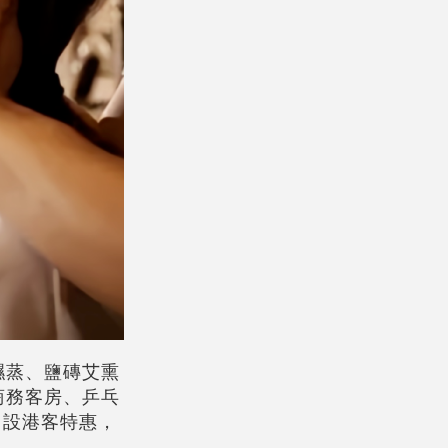
濕蒸、鹽磚艾熏
商務客房、乒乓
。設港客特惠，