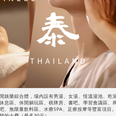
閒娛樂綜合體，場內設有男湯、女湯、恆溫湯池、乾
休息區、休閒躺玩區、棋牌房、書吧、學習會議區、
吧、無限量飲料區、水療SPA、足療按摩等豐富項目
銷的士費（最多30元）。