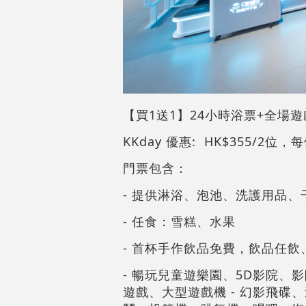
【買1送1】24小時浴票+全場
KKday 優惠: HK$355/2位
門票包含：
- 提供淋浴、泡池、洗護用品
- 任食：雪糕、水果
- 首杯手作飲品免費，飲品任飲、紅酒
- 暢玩兒童遊樂園、5D影院、影
遊戲、大型遊戲機 - 幻影飛