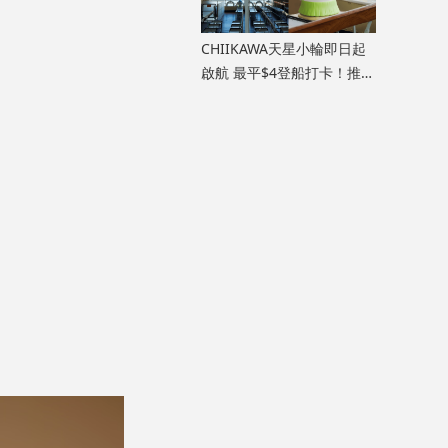
CHIIKAWA天星小輪即日起
啟航 最平$4登船打卡！推限
定版天星小輪/明信片/紀念
船票