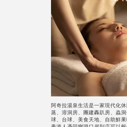
阿奇拉湯泉生活是一家現代化休
蒸、溶洞房、團建轟趴房、蟲洞
球、台球、美食天地、自助鮮果
香港人憑回鄉證口岸到店可以報