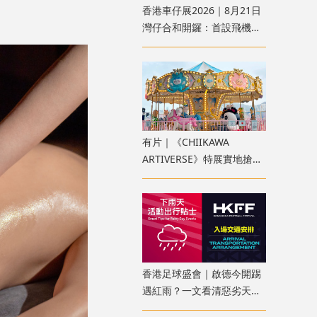
香港車仔展2026｜8月21日
灣仔合和開鑼：首設飛機模
型區、100+首發產品 附購
票方法
有片｜《CHIIKAWA
ARTIVERSE》特展實地搶先
睇！全球首座木馬、4重宇
宙展區
香港足球盛會｜啟德今開踢
遇紅雨？一文看清惡劣天氣
安排、入場注意事項、限定