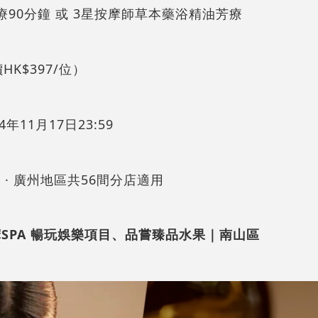
療90分鐘 或 3星按摩師草本藥浴精油芳療
價HK$397/位）
年11月17日23:59
珠海 · 廣州地區共56間分店適用
摩SPA 暢玩娛樂項目、品嘗臻品水果｜南山區