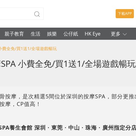
下載APP
親子教育
生活
娛樂
公仔紙
HK Eye
更多
小費全免/買1送1/全場遊戲暢玩
PA 小費全免/買1送1/全場遊戲暢玩
骨按摩，是次精選5間位於深圳的按摩SPA，部分更推
按摩，CP值高！
A養生會館 深圳 · 東莞 · 中山 · 珠海 · 廣州指定