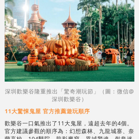
深圳歡樂谷隆重推出「驚奇潮玩節」（圖：微信@
深圳歡樂谷）
11大驚悚鬼屋 官方推薦遊玩順序
歡樂谷一口氣推出了11大鬼屋，遠超去年的4個。
官方建議參觀的順序為：幻想森林、九龍城寨、奈
蘭高校、104醫院、龍影魔窟、異域驚魂、骷島迷