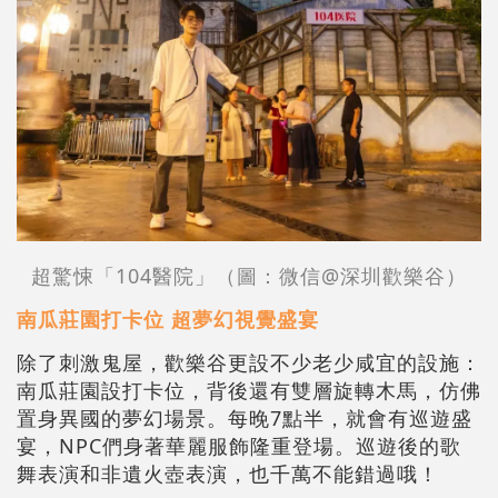
超驚悚「104醫院」（圖：微信@深圳歡樂谷）
南瓜莊園打卡位 超夢幻視覺盛宴
除了刺激鬼屋，歡樂谷更設不少老少咸宜的設施：
南瓜莊園設打卡位，背後還有雙層旋轉木馬，仿佛
置身異國的夢幻場景。每晚7點半，就會有巡遊盛
宴，NPC們身著華麗服飾隆重登場。巡遊後的歌
舞表演和非遺火壺表演，也千萬不能錯過哦！