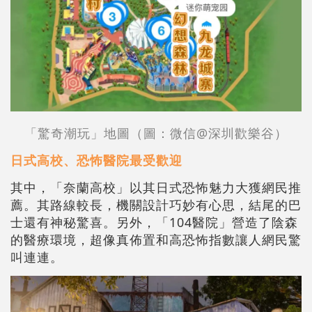
「驚奇潮玩」地圖（圖：微信@深圳歡樂谷）
日式高校、恐怖醫院最受歡迎
其中，「奈蘭高校」以其日式恐怖魅力大獲網民推
薦。其路線較長，機關設計巧妙有心思，結尾的巴
士還有神秘驚喜。另外，「104醫院」營造了陰森
的醫療環境，超像真佈置和高恐怖指數讓人網民驚
叫連連。