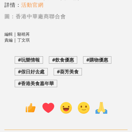
詳情：
活動官網
圖：香港中華廠商聯合會
編輯 | 駱曉苒
責編 | 丁文琪
#玩樂情報
#飲食優惠
#購物優惠
#假日好去處
#葵芳美食
#香港美食嘉年華