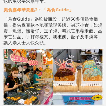
快的環境享受嘉年華。
美食嘉年華亮點2：「為食Guide」
「為食Guide」為吃貨而設，超過50多個熟食攤
檔，提供過百款本地和環球美饌、街頭小食，如燒
賣、魚蛋、雞蛋仔、玉子燒、泰式芒果糯米飯、呂
宋芒甜品、手打檸檬茶、胡椒餅、餃子及串燒等，
讓入場人士大快朵頤。