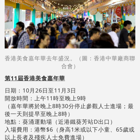
香港美食嘉年華去年盛況。（圖：香港中華廠商聯
合會）
第11屆香港美食嘉年華
日期：10月26日至11月3日
開放時間：上午11時至晚上9時
（嘉年華將於晚上8時30分停止參觀人士進場；最
後一天則提早至晚上8時）
地點：葵涌運動場（近港鐵葵芳站D出口）
入場費用：港幣$6（身高1米或以下小童、65歲或
以上長者及殘疾人士免費進場）