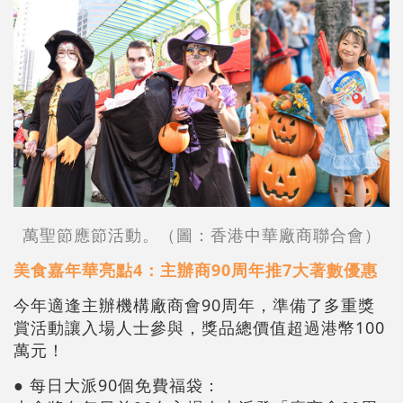
萬聖節應節活動。（圖：香港中華廠商聯合會）
美食嘉年華亮點4：主辦商90周年推7大著數優惠
今年適逢主辦機構廠商會90周年，準備了多重獎
賞活動讓入場人士參與，獎品總價值超過港幣100
萬元！
● 每日大派90個免費福袋：