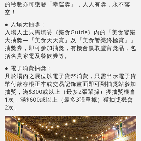
的秒數亦可獲發「幸運獎」，人人有獎，永不落
空！
● 入場大抽獎：
入場人士只需填妥《樂食Guide》內的「美食饗樂
大抽獎—『美食天天賞』及『美食饗樂終極賞』」
抽獎券，即可參加抽獎，有機會贏取豐富獎品，包
括名貴家電及餐飲券等。
● 電子消費抽獎：
凡於場內之展位以電子貨幣消費，只需出示電子貨
幣付款存根正本或交易記錄畫面即可到抽獎站參加
抽獎，滿$300或以上（最多2張單據）獲抽獎機會
1次；滿$600或以上（最多3張單據）獲抽獎機會
2次。