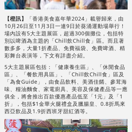
【橙訊】
「香港美食嘉年華2024」載譽歸來，由
10月26日至11月3日一連9日於葵涌運動場舉行！
場內設有5大主題展區，超過300個攤位，包括特
別以啤酒為主題的「Chill飲Chill食」區。而且著
數多多，大量1折產品、免費福袋、免費啤酒、精
彩舞台表演等，下文有詳盡介紹。
5大主題展區包括：「健康養生區」、「休閒食品
區」、「餐飲用具區」、「Chill飲Chill食」區及
「為食Guide」，由食品飲料、美酒佳餚、參茸海
味、糧油麵食、家電廚具、美容及保健產品等一應
俱全，將會推出百款優惠產品低至「1元」及「1
折」，包括$1金華火腿禮盒及臘腸皇、0.8折馬來
西亞飲品及1.9折西班牙甜紅酒等。