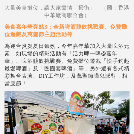
大量美食攤位，讓大家盡情「掃街」。（圖：香港
中華廠商聯合會）
美食嘉年華亮點3：全新啤酒競飲挑戰賽、免費攤
位遊戲及萬聖節主題活動等
為迎合炎炎夏日氣氛，今年嘉年華加入大量啤酒元
素，如現場的精彩活動有「活力啤一啤@嘉年
華」、啤酒競飲挑戰賽、免費攤位遊戲「快手釣起
最愛啤酒」及「圈圈套啤酒」等，另外還有各式精
彩舞台表演、DIY工作坊，及萬聖節嘩鬼派對，相
當應節！