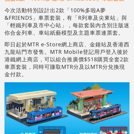
今次活動特別設計出2款「100%多啦A夢
&FRIENDS」車票套裝，有「R列車及尖東站」與
「輕鐵列車及市中心站」，每款套裝內含別注版迷
你合金列車、車站紙藝模型及主題車票連票套。
即日起於MTR e-Store網上商店、金鐘站及香港西
九龍站門市發售。MTR Mobile登記用戶登入後於
港鐵網上商店，可以組合推廣價$518購買全套2款
車票套裝，同時可賺取MTR分及以MTR分兌換現
金付款。