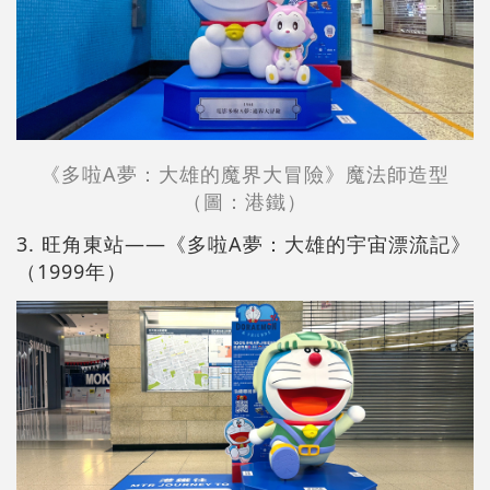
《多啦A夢：大雄的魔界大冒險》魔法師造型
（圖：港鐵）
3. 旺角東站——《多啦A夢：大雄的宇宙漂流記》
（1999年）