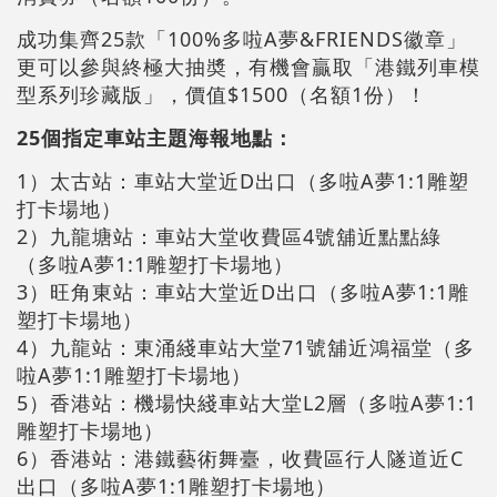
成功集齊25款「100%多啦A夢&FRIENDS徽章」
更可以參與終極大抽奬，有機會贏取「港鐵列車模
型系列珍藏版」，價值$1500（名額1份）！
25個指定車站主題海報地點：
1）太古站：車站大堂近D出口（多啦A夢1:1雕塑
打卡場地）
2）九龍塘站：車站大堂收費區4號舖近點點綠
（多啦A夢1:1雕塑打卡場地）
3）旺角東站：車站大堂近D出口（多啦A夢1:1雕
塑打卡場地）
4）九龍站：東涌綫車站大堂71號舖近鴻福堂（多
啦A夢1:1雕塑打卡場地）
5）香港站：機場快綫車站大堂L2層（多啦A夢1:1
雕塑打卡場地）
6）香港站：港鐵藝術舞臺，收費區行人隧道近C
出口（多啦A夢1:1雕塑打卡場地）