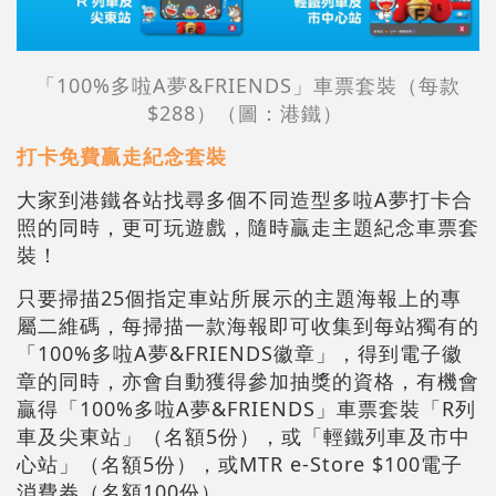
「100%多啦A夢&FRIENDS」車票套裝（每款
$288）（圖：港鐵）
打卡免費贏走紀念套裝
大家到港鐵各站找尋多個不同造型多啦A夢打卡合
照的同時，更可玩遊戲，隨時贏走主題紀念車票套
裝！
只要掃描25個指定車站所展示的主題海報上的專
屬二維碼，每掃描一款海報即可收集到每站獨有的
「100%多啦A夢&FRIENDS徽章」，得到電子徽
章的同時，亦會自動獲得參加抽獎的資格，有機會
贏得「100%多啦A夢&FRIENDS」車票套裝「R列
車及尖東站」（名額5份），或「輕鐵列車及市中
心站」（名額5份），或MTR e-Store $100電子
消費券（名額100份）。