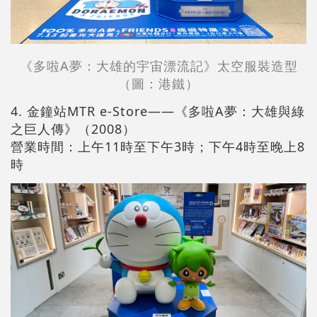
《多啦A夢：大雄的宇宙漂流記》太空服裝造型
（圖：港鐵）
4. 金鐘站MTR e-Store——《多啦A夢：大雄與綠
之巨人傳》（2008）
營業時間：上午11時至下午3時；下午4時至晚上8
時