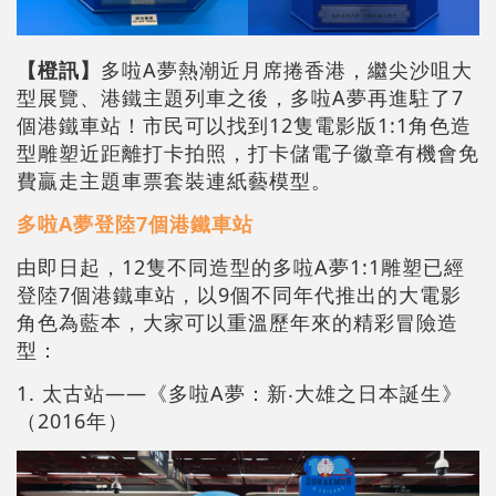
【橙訊】
多啦A夢熱潮近月席捲香港，繼尖沙咀大
型展覽、港鐵主題列車之後，多啦A夢再進駐了7
個港鐵車站！市民可以找到12隻電影版1:1角色造
型雕塑近距離打卡拍照，打卡儲電子徽章有機會免
費贏走主題車票套裝連紙藝模型。
多啦A夢登陸7個港鐵車站
由即日起，12隻不同造型的多啦A夢1:1雕塑已經
登陸7個港鐵車站，以9個不同年代推出的大電影
角色為藍本，大家可以重溫歷年來的精彩冒險造
型：
1. 太古站——《多啦A夢：新‧大雄之日本誕生》
（2016年）