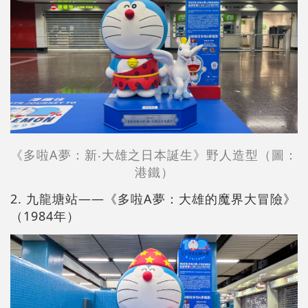
《多啦A夢：新‧大雄之日本誕生》野人造型（圖：
港鐵）
2. 九龍塘站——《多啦A夢：大雄的魔界大冒險》
（1984年）