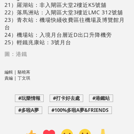
21）羅湖站：非入閘區大堂2樓近K5號舖
22）落馬洲站：入閘區大堂3樓近LMC 312號舖
23）青衣站：機場快綫收費區往機場及博覽館月
台
24）機場站：入境月台層近D出口升降機旁
25）輕鐵兆康站：3號月台
圖：港鐵
編輯 | 駱曉苒
責編 | 丁文琪
#玩樂情報
#打卡好去處
#港鐵站
#多啦A夢
#100%多啦A夢&FRIENDS