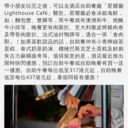
帶小朋友玩完之後，可以去酒店自助餐廳「星耀廳
Lighthouse Café」醫肚。星耀廳必食冰鎮海鮮，
如：麵包蟹、蟹腳等，而午餐就有澳洲和牛、燒醃
牛小排等，晚餐更有肉眼扒、意大利脆皮烤豬肉卷
及帶骨肉眼扒、法式油封鴨脾等，適合一班「食肉
獸」！如果喜歡甜品的話，自助餐仲有小青檸綠茶
蛋糕、泰式奶茶奶凍、榴槤巴斯克芝士蛋糕及鮮焗
朱古力麻糬曲奇等。值得留意的是，酒店最近推出
限時快閃優惠，預訂自助午餐或自助晚餐有買一送
一優惠。自助午餐每位低至317港元起，自助晚餐
低至每位437港元起，暑假同樣有優惠！