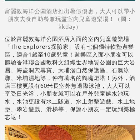
富麗敦海洋公園酒店推出暑假優惠，大人可以帶小
朋友去食自助餐兼玩盡室內兒童遊樂場！（圖：
kkday）
位於富麗敦海洋公園酒店入面的室內兒童遊樂場
「The Explorers探險家」設有七個獨特軟墊遊樂
區，適合1歲至10歲兒童！遊樂區入面小朋友可以
體驗香港聯合國教科文組織世界地質公園的巨大岩
層、海盜洞穴尋寶、大埔滘自然保護區、石澳泳
灘、米埔濕地等，仲有著名的鶴嘴燈塔！另外，酒
店三樓更設有60米長室外無邊際泳池，大人可以
享受日光浴，小朋友就可以在戶外兒童嬉水池玩
水，水池更設有水上隧道、水上射擊遊戲、水上地
堡、攀岩遊戲、滑梯等，保證小朋友一定玩到樂極
忘返！