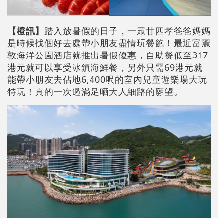
【橙訊】
踏入放暑假的日子，一眾廿四孝爸爸媽媽
是時候找個好去處帶小朋友盡情玩餐飽！最近富麗
敦海洋公園酒店就推出暑假優惠，自助餐低至317
港元就可以享受冰鎮海鮮餐，另外只需69港元就
能帶小朋友去佔地6,400呎的室內兒童遊樂場大玩
特玩！真的一次過滿足晒大人細路的願望。