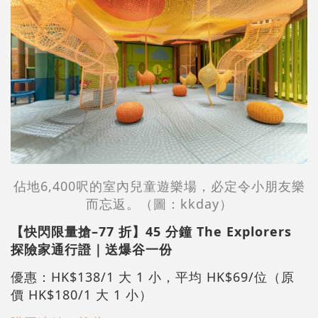
佔地6,400呎的室內兒童遊樂場，必定令小朋友樂
而忘返。
（圖：kkday）
【快閃限量搶–77 折】45 分鐘 The Explorers
探險家通行證｜送爆谷一份
優惠：HK$138/1 大 1 小，平均 HK$69/位（原
價 HK$180/1 大 1 小）