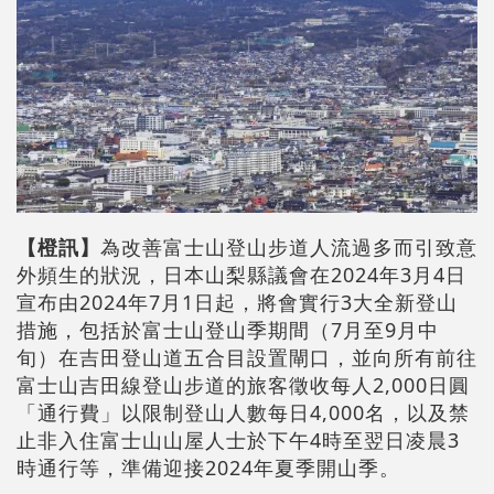
【橙訊】
為改善富士山登山步道人流過多而引致意
外頻生的狀況，日本山梨縣議會在2024年3月4日
宣布由2024年7月1日起，將會實行3大全新登山
措施，包括於富士山登山季期間（7月至9月中
旬）在吉田登山道五合目設置閘口，並向所有前往
富士山吉田線登山步道的旅客徵收每人2,000日圓
「通行費」以限制登山人數每日4,000名，以及禁
止非入住富士山山屋人士於下午4時至翌日凌晨3
時通行等，準備迎接2024年夏季開山季。