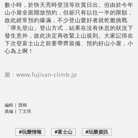
數小時，於快天亮時登頂等欣賞日出。但由於今年
山小屋全面開放預約，但卻只有以往一半的限額，
故此經常預約爆滿，不少登山愛好者就乾脆挑戰
「彈丸登山」登山方式，結果在沒有休息的狀況下
發生意外，故此決定再收緊上山規則。大家記得在
下次登富士山之前要帶齊裝備、預約好山小屋，小
心為上啊！
圖：www.fujisan-climb.jp
編輯 | 寶桐
責編 | 丁文琪
#玩樂情報
#富士山
#玩樂資訊