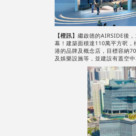
【橙訊】
繼啟德的AIRSIDE後
幕！建築面積達110萬平方呎
港的品牌及概念店，目標容納7
及娛樂設施等，並建設有蓋空中