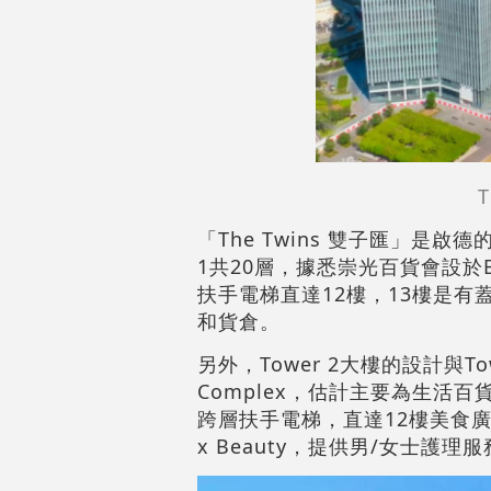
「The Twins 雙子匯」是啟德
1共20層，據悉崇光百貨會設於
扶手電梯直達12樓，13樓是有
和貨倉。
另外，Tower 2大樓的設計與Tow
Complex，估計主要為生活百貨
跨層扶手電梯，直達12樓美食廣場
x Beauty，提供男/女士護理