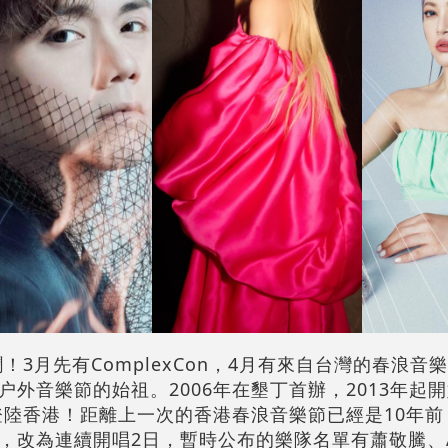
鬧！3月先有ComplexCon，4月有來自台灣的春浪音
外音樂節的始祖。2006年在墾丁首辦，2013年起
更登陸香港！距離上一次的香港春浪音樂節已經是10年
改為連續開唱2日，暫時公布的樂隊名單有蕭敬騰、A-