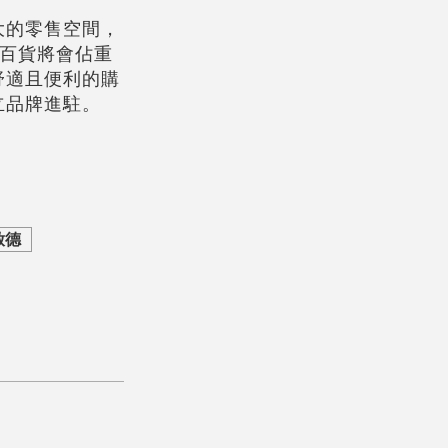
大的零售空間，
光百貨將會佔重
舒適且便利的購
立品牌進駐。
啟德