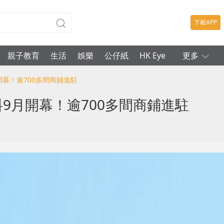
下載APP
親子教育
生活
娛樂
公仔紙
HK Eye
更多
月開幕！逾700多間商鋪進駐
匯料9月開幕！逾700多間商鋪進駐