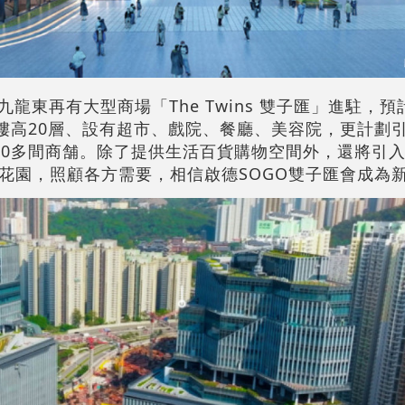
，九龍東再有大型商場「The Twins 雙子匯」進駐，預
，樓高20層、設有超市、戲院、餐廳、美容院，更計劃
00多間商舗。除了提供生活百貨購物空間外，還將引
花園，照顧各方需要，相信啟德SOGO雙子匯會成為