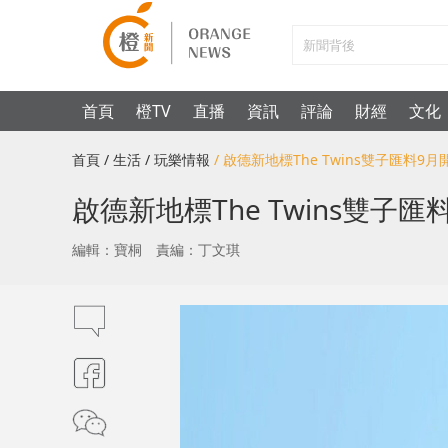
首頁
橙TV
直播
資訊
評論
財經
文化
首頁
/ 生活
/ 玩樂情報
/ 啟德新地標The Twins雙子匯料9
啟德新地標The Twins雙子
編輯：寶桐
責編：丁文琪