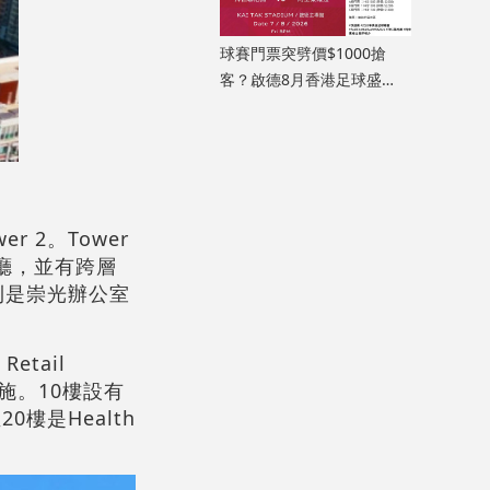
球賽門票突劈價$1000搶
客？啟德8月香港足球盛
會、奧迪足球峰會賽程
r 2。Tower
覽廳，並有跨層
則是崇光辦公室
etail
設施。10樓設有
樓是Health