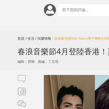
首頁
/ 生活
/ 玩樂情報
/ 啟德新地標The Twins雙子匯料9
春浪音樂節4月登陸香港！
編輯：寶桐
責編：丁文琪