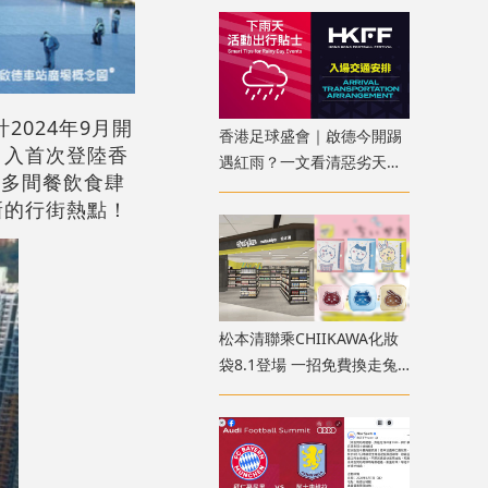
宙展區
計2024年9月開
香港足球盛會｜啟德今開踢
引入首次登陸香
遇紅雨？一文看清惡劣天氣
入多間餐飲食肆
安排、入場注意事項、限定
新的行街熱點！
店位置
松本清聯乘CHIIKAWA化妝
袋8.1登場 一招免費換走兔
兔/小八收納袋！九龍灣新店
3大開幕優惠