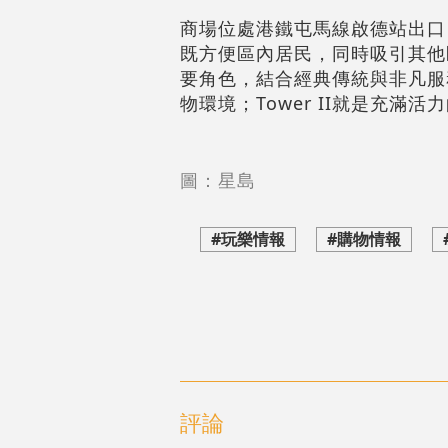
商場位處港鐵屯馬線啟德站出口
既方便區內居民，同時吸引其他區
要角色，結合經典傳統與非凡服
物環境；Tower II就是充
圖：星島
#玩樂情報
#購物情報
評論