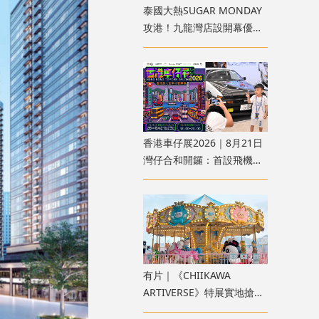
泰國大熱SUGAR MONDAY
攻港！九龍灣店設開幕優惠
必掃香港限定款、半月包/方
糖包
香港車仔展2026｜8月21日
灣仔合和開鑼：首設飛機模
型區、100+首發產品 附購
票方法
有片｜《CHIIKAWA
ARTIVERSE》特展實地搶先
睇！全球首座木馬、4重宇