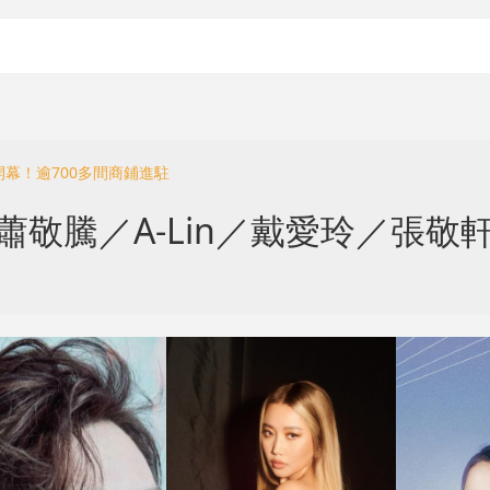
月開幕！逾700多間商鋪進駐
蕭敬騰／A-Lin／戴愛玲／張敬