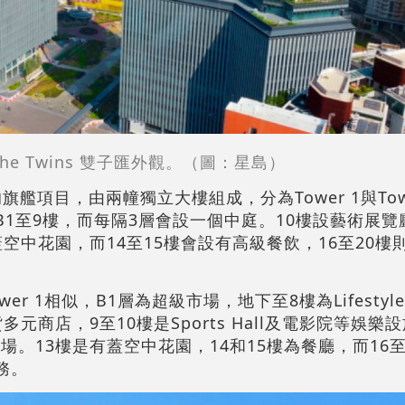
The Twins 雙子匯外觀。（圖：星島）
的旗艦項目，由兩幢獨立大樓組成，分為Tower 1與Towe
B1至9樓，而每隔3層會設一個中庭。10樓設藝術展
蓋空中花園，而14至15樓會設有高級餐飲，16至20樓
er 1相似，B1層為超級市場，地下至8樓為Lifestyle R
多元商店，9至10樓是Sports Hall及電影院等娛樂
。13樓是有蓋空中花園，14和15樓為餐廳，而16至20
服務。