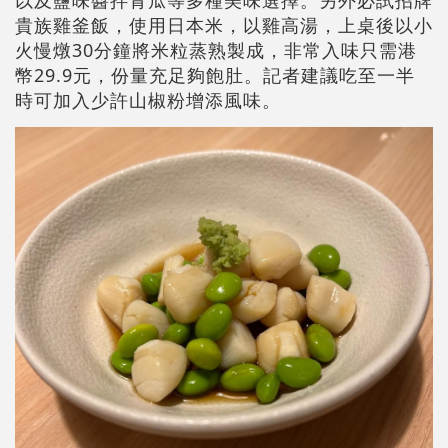
以及鹽味醬拌青瓜等多種美味選擇。另外必試招牌
貴族雞釜飯，使用日本米，以雞高湯，上桌後以小
火慢燉30分鐘將米粒蒸熟製成，非常入味只需港
幣29.9元，份量充足夠飽肚。記者建議吃至一半
時可加入少許山椒粉增添風味。