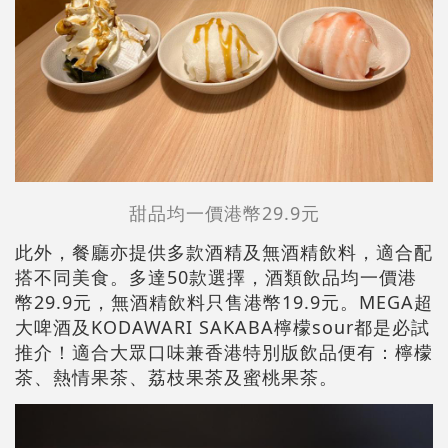
甜品均一價港幣29.9元
此外，餐廳亦提供多款酒精及無酒精飲料，適合配
搭不同美食。多達50款選擇，酒類飲品均一價港
幣29.9元，無酒精飲料只售港幣19.9元。MEGA超
大啤酒及KODAWARI SAKABA檸檬sour都是必試
推介！適合大眾口味兼香港特別版飲品便有：檸檬
茶、熱情果茶、荔枝果茶及蜜桃果茶。