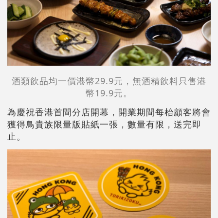
酒類飲品均一價港幣29.9元，無酒精飲料只售港
幣19.9元。
為慶祝香港首間分店開幕，開業期間每枱顧客將會
獲得鳥貴族限量版貼紙一張，數量有限，送完即
止。