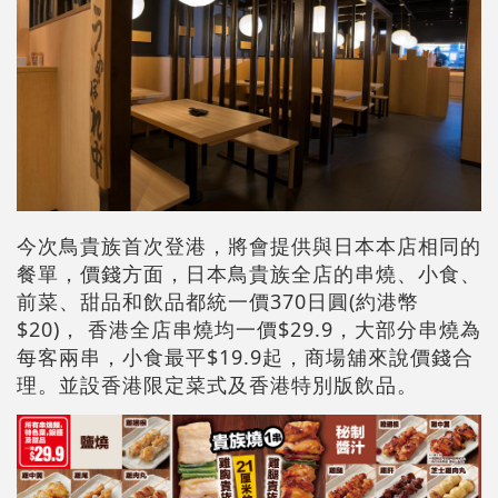
今次鳥貴族首次登港，將會提供與日本本店相同的
餐單，價錢方面，日本鳥貴族全店的串燒、小食、
前菜、甜品和飲品都統一價370日圓(約港幣
$20)， 香港全店串燒均一價$29.9，大部分串燒為
每客兩串，小食最平$19.9起，商場舖來說價錢合
理。並設香港限定菜式及香港特別版飲品。