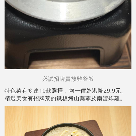
必試招牌貴族雞釜飯
特色菜有多達10款選擇，均一價為港幣29.9元。
精選美食有招牌菜的鐵板烤山藥蓉及南蠻炸雞。