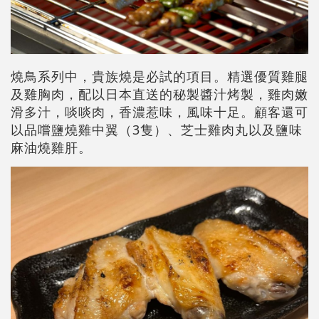
燒鳥系列中，貴族燒是必試的項目。精選優質雞腿
及雞胸肉，配以日本直送的秘製醬汁烤製，雞肉嫩
滑多汁，啖啖肉，香濃惹味，風味十足。顧客還可
以品嚐鹽燒雞中翼（3隻）、芝士雞肉丸以及鹽味
麻油燒雞肝。