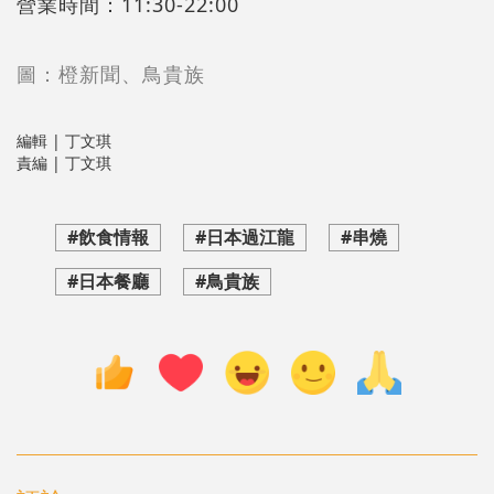
營業時間：11:30-22:00
圖：橙新聞、鳥貴族
編輯 | 丁文琪
責編 | 丁文琪
#飲食情報
#日本過江龍
#串燒
#日本餐廳
#鳥貴族