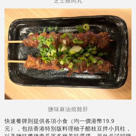
芝士雞肉丸
鹽味麻油燒雞肝
快速餐牌則提供各項小食（均一價港幣19.9
元），包括香港特別版料理柚子醋枝豆拌小貝柱，