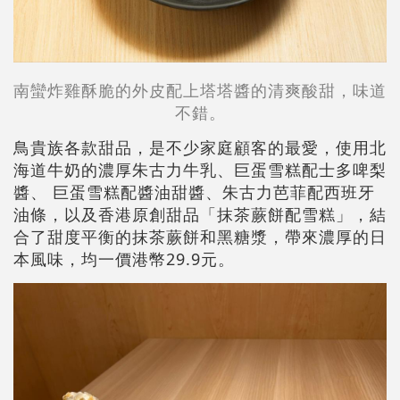
南蠻炸雞酥脆的外皮配上塔塔醬的清爽酸甜，味道
不錯。
鳥貴族各款甜品，是不少家庭顧客的最愛，使用北
海道牛奶的濃厚朱古力牛乳、巨蛋雪糕配士多啤梨
醬、 巨蛋雪糕配醬油甜醬、朱古力芭菲配西班牙
油條，以及香港原創甜品「抹茶蕨餅配雪糕」，結
合了甜度平衡的抹茶蕨餅和黑糖漿，帶來濃厚的日
本風味，均一價港幣29.9元。