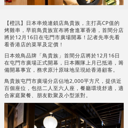
【橙訊】日本串燒連鎖店鳥貴族，主打高CP值的
烤雞串，早前鳥貴族宣布將會進軍香港，首間分店
將於12月16日在屯門市廣場開幕！記者先率先看
看香港店的菜單及定價！
日本燒鳥品牌「鳥貴族」首間分店將於12月16日
在屯門市廣場正式開幕，日本團隊上月已抵港，籌
備開幕事宜，務求原汁原味地呈現給香港顧客。
鳥貴族屯門市廣場分店佔地2,000平方尺，提供近
百個座位，包括二人至六人座，餐廳環境舒適，適
合家庭聚餐、朋友歡聚及小型派對。