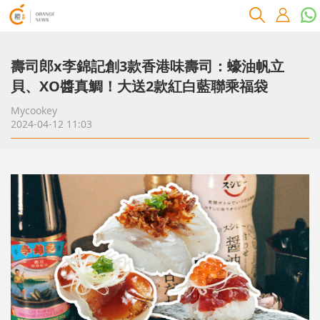
壽司郎x李錦記創3款香港味壽司：蠔油帆立
貝、XO醬真鯛！大送2款紅白藍聯乘福袋
Mycookey
2024-04-12 11:03