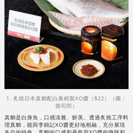
1. 炙燒日本真鯛配白蔥精製XO醬（$22）（圖：
壽司郎）
真鯛是白身魚，口感淡雅、鮮美。透過炙燒工序料
理真鯛，能與李錦記XO醬更好地相融，充分展現
各自的特色。真鯛的口感和香氣與XO醬的微辣和