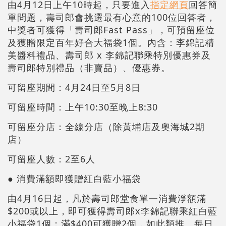
由4月12日上午10時起，只要進入
指定網頁
回答簡
單問題，壽司郎會挑選最有心意的100位回答者，
中獎者可獲得「壽司郎Fast Pass」，可預留座位
及獲贈限定百年好合大福袋1個。內含：李錦記精
美醬料禮品、壽司郎 x 李錦記聯乘特別優惠券及
壽司郎特別禮品（非賣品）、優惠券。
可留座期間：4月24日至5月8日
可留座時間：上午10:30至晚上8:30
可留座分店：全線分店（除黃埔店及奧海城2期
店）
可留座人數：2至6人
● 消費滿額即獲贈紅白藍小福袋
由4月16日起，凡於壽司郎堂食單一消費淨額滿
$200或以上，即可獲得壽司郎x李錦記聯乘紅白藍
小福袋1個；滿$400可獲贈2個，如此類推。每日