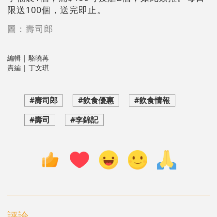
限送100個，送完即止。
圖：壽司郎
編輯 | 駱曉苒
責編 | 丁文琪
#壽司郎
#飲食優惠
#飲食情報
#壽司
#李錦記
評論