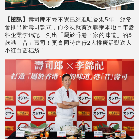
【橙訊】
壽司郎不經不覺已經進駐香港5年，經常
會推出新壽司款式，而今次就首次聯乘本地百年醬
料企業李錦記，創出「屬於香港・家的味道」的3
款港「昔」壽司！更會同時進行2大推廣活動送大
小紅白藍福袋！