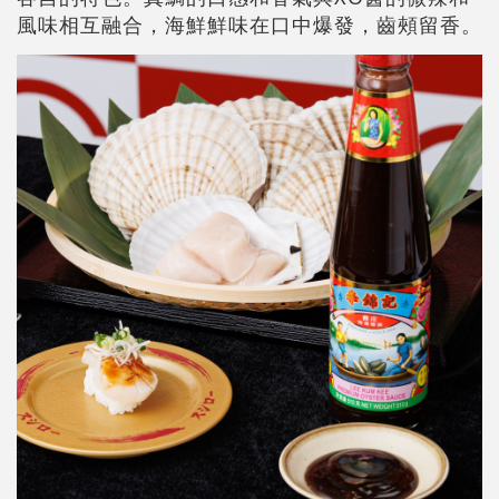
風味相互融合，海鮮鮮味在口中爆發，齒頰留香。