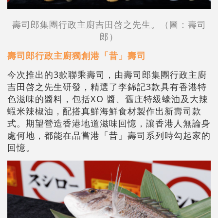
壽司郎集團行政主廚吉田啓之先生。（圖：壽司
郎）
壽司郎行政主廚獨創港「昔」壽司
今次推出的3款聯乘壽司，由壽司郎集團行政主廚
吉田啓之先生研發，精選了李錦記3款具有香港特
色滋味的醬料，包括XO 醬、舊庄特級蠔油及大辣
蝦米辣椒油，配搭真鮮海鮮食材製作出新壽司款
式。期望營造香港地道滋味回憶，讓香港人無論身
處何地，都能在品嘗港「昔」壽司系列時勾起家的
回憶。