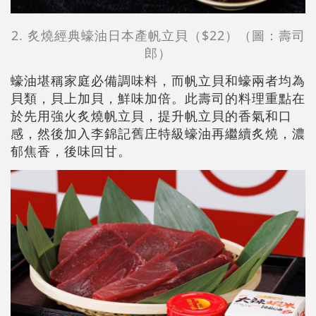
2. 炙燒經典蠔油日本產帆立貝（$22）（圖：壽司
郎）
蠔油堪稱家庭必備調味料，而帆立貝和蠔兩者均為
貝類，貝上加貝，鮮味加倍。此壽司的料理重點在
於先用強火炙燒帆立貝，提升帆立貝的香氣和口
感，然後加入李錦記舊庄特級蠔油再繼續炙燒，濃
郁焦香，後味回甘。