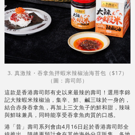
3. 真激辣・吞拿魚拌蝦米辣椒油海苔包（$17）
（圖：壽司郎）
這款是香港壽司郎有史以來最辣的壽司！選用李錦
記大辣蝦米辣椒油，集辛、鮮、鹹三味於一身的，
結合赤身吞拿魚，再加上三文魚子的鮮和甜，辣味
與鮮味兼具，同時能享受吞拿魚肉質的口感。
港「昔」壽司系列會由4月16日起於香港壽司郎全
線推出，隨後更預計會在其他海外分店販售，各地