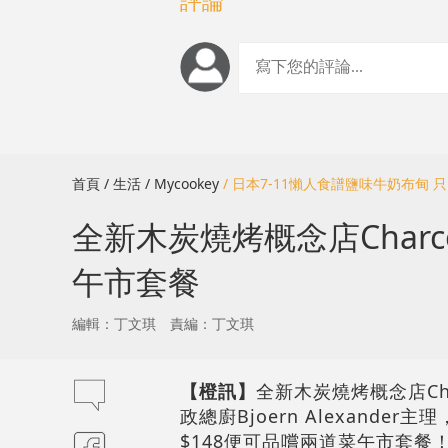
評論
首頁
/ 生活
/ Mycookey
/ 日本7-11懶人食譜鹽味牛奶布甸 
全新木炭燒烤概念店Charc
午市套餐
編輯：丁文琪
責編：丁文琪
【橙訊】
全新木炭燒烤概念店Ch
政總廚Bjoern Alexan
$148便可品嚐兩道菜午市套餐