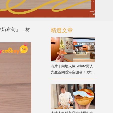
味牛奶布甸」，材
精選文章
有片｜內地人氣Gelato野人
先生首間香港店開幕！3大
開業優惠：大派200份雪
糕、買1送1
本地人氣麵包店森林麵包進