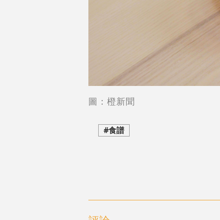
圖：橙新聞
#食譜