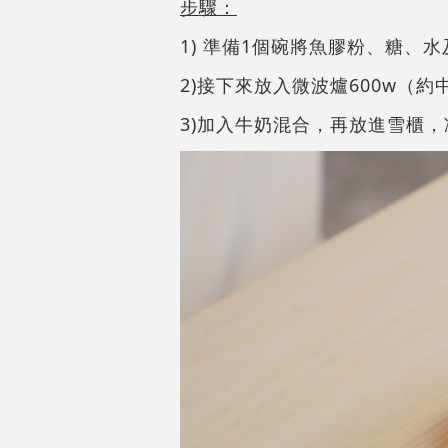
步驟：
1) 準備1個碗將魚膠粉、糖、
2)接下來放入微波爐600w（
3)加入牛奶混合，再放進雪櫃