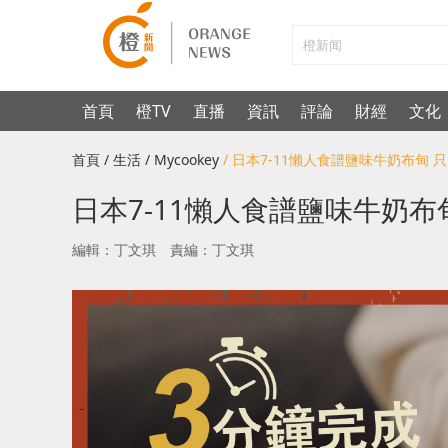
首頁
橙TV
直播
資訊
評論
財經
文化
首頁
/ 生活
/ Mycookey
/ 日本7-11懶人食譜鹽味牛奶布甸 
日本7-11懶人食譜鹽味牛奶布
編輯：丁文琪
責編：丁文琪