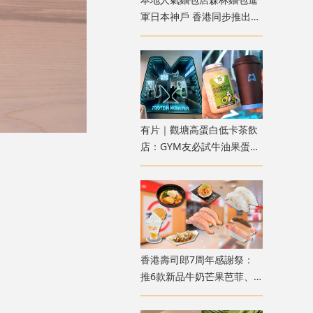
軍日本神戶 香港同步推出銷
魂菠蘿包/魚香茄子包
有片｜觀塘高蛋白低卡茶飲
店：GYM友必試牛油果蛋白
代餐、抹茶奶綠 $32起高飽
足感
香港壽司郎7周年感謝祭：
推6款新品牛奶芒果芭菲、
煎酒漬日本真鯛 同步推2款
生三文魚3貫優惠