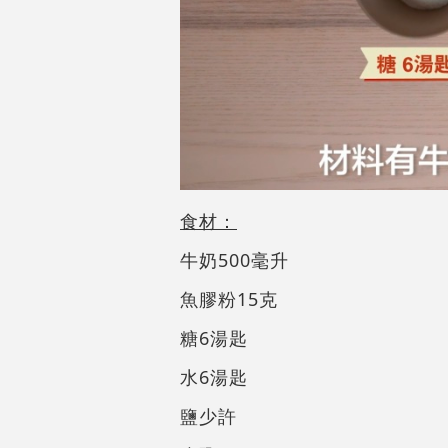
食材：
牛奶500毫升
魚膠粉15克
糖6湯匙
水6湯匙
鹽少許