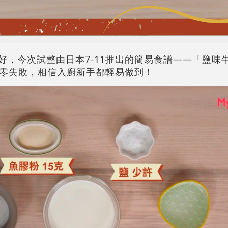
大家好，今次試整由日本7-11推出的簡易食譜——「鹽
零失敗，相信入廚新手都輕易做到！