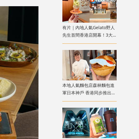
有片｜內地人氣Gelato野人
先生首間香港店開幕！3大
開業優惠：大派200份雪
糕、買1送1
本地人氣麵包店森林麵包進
軍日本神戶 香港同步推出銷
魂菠蘿包/魚香茄子包