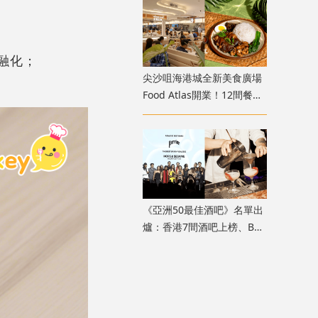
融化；
尖沙咀海港城全新美食廣場
Food Atlas開業！12間餐廳
進駐、3間獲米芝蓮必比登
推介
《亞洲50最佳酒吧》名單出
爐：香港7間酒吧上榜、Bar
Leone排第3位！附完整得獎
名單