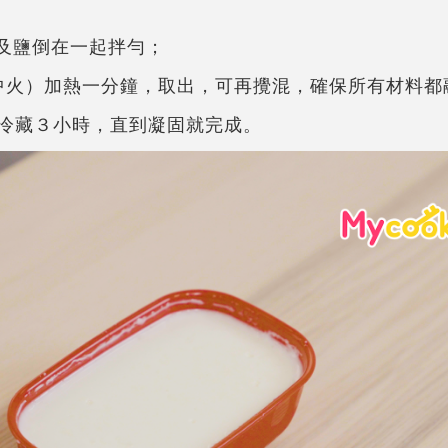
水及鹽倒在一起拌勻；
約中火）加熱一分鐘，取出，可再攪混，確保所有材料都
，冷藏３小時，直到凝固就完成。