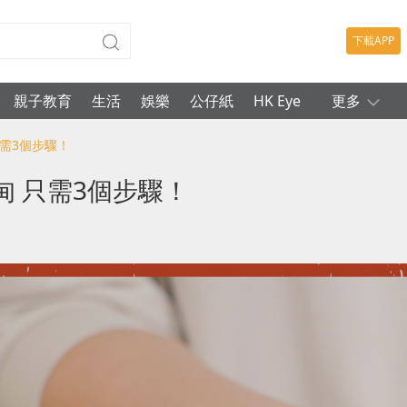
下載APP
親子教育
生活
娛樂
公仔紙
HK Eye
更多
只需3個步驟！
甸 只需3個步驟！