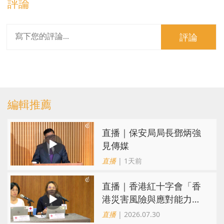
評論
評論
編輯推薦
直播｜保安局局長鄧炳強
見傳媒
直播
| 1天前
直播｜香港紅十字會「香
港災害風險與應對能力地
圖2026」研究發佈會
直播
| 2026.07.30