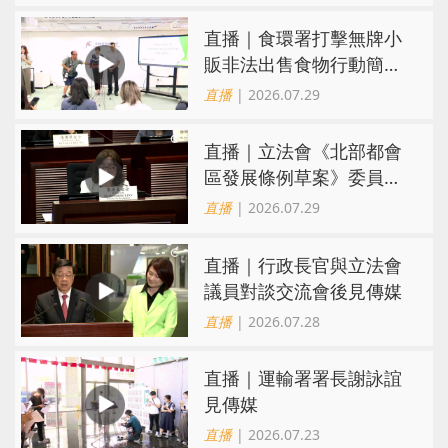
直播｜食環署打擊無牌小
販非法出售食物行動簡報
會
直播
| 2026.07.29
直播｜立法會《北部都會
區發展條例草案》委員會
會議
直播
| 2026.07.29
直播｜行政長官與立法會
議員對談交流會後見傳媒
直播
| 2026.07.28
直播｜運輸署署長謝詠誼
見傳媒
直播
| 2026.07.23