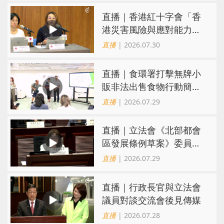
直播｜香港紅十字會「香
港災害風險與應對能力地
圖2026」研究發佈會
直播
| 2026.07.30
直播｜食環署打擊無牌小
販非法出售食物行動簡報
會
直播
| 2026.07.29
直播｜立法會《北部都會
區發展條例草案》委員會
會議
直播
| 2026.07.29
直播｜行政長官與立法會
議員對談交流會後見傳媒
直播
| 2026.07.28