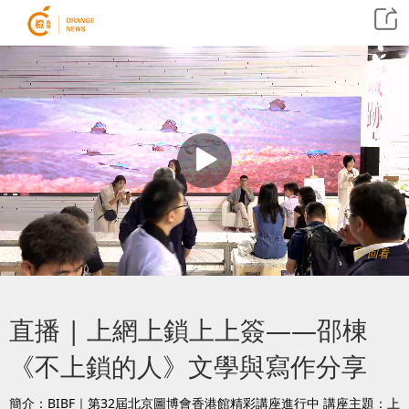
回看
直播 | 上網上鎖上上簽——邵棟
《不上鎖的人》文學與寫作分享
簡介：BIBF｜第32屆北京圖博會香港館精彩講座進行中 講座主題：上