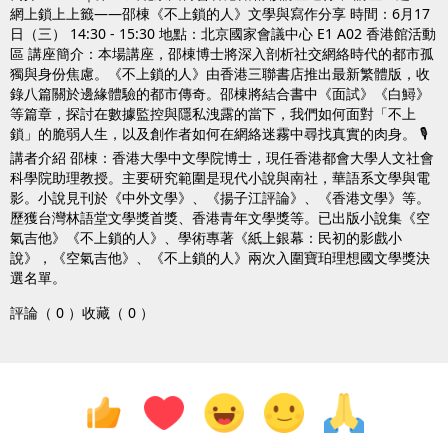
網上鎖上上籤——邵棟《不上鎖的人》文學與寫作分享 時間：6月17
日（三） 14:30 - 15:30 地點：北京國家會議中心 E1 A02 香港館活動
區 講座簡介：本場講座，邵棟博士將深入剖析社交網絡時代的都市孤
獨與身份焦慮。《不上鎖的人》由香港三聯書店推出最新繁體版，收
錄八篇關於邊緣體驗的都市傳奇。邵棟將結合書中《面試》《白鱘》
等篇章，探討在數據監控與隱私洩露的當下，我們如何面對「不上
鎖」的脆弱人生，以及創作者如何在網絡迷霧中尋找真實的肉身。 🎙️
講者介紹 邵棟：香港大學中文學院博士，現任香港都會大學人文社會
科學院助理教授。主要研究範圍是現代小說與南社，華語系文學與電
影。小說見刊於《中外文學》、《揚子江評論》、《香港文學》等。
歷獲台灣林語堂文學獎首獎、香港青年文學獎等。已出版小說集《空
氣吉他》《不上鎖的人》、學術專著《紙上銀幕：民初的影戲小
說》，《空氣吉他》、《不上鎖的人》兩次入圍寶珀理想國文學獎決
選名單。
評論（ 0 ）
收藏（ 0 ）