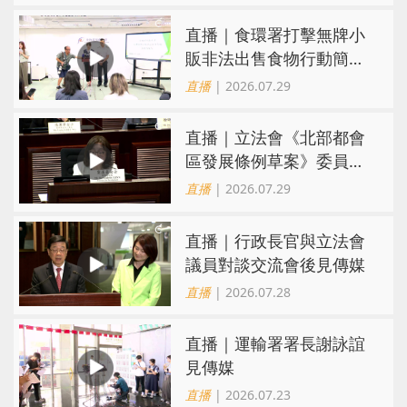
直播｜食環署打擊無牌小
販非法出售食物行動簡報
會
直播
| 2026.07.29
直播｜立法會《北部都會
區發展條例草案》委員會
會議
直播
| 2026.07.29
直播｜行政長官與立法會
議員對談交流會後見傳媒
直播
| 2026.07.28
直播｜運輸署署長謝詠誼
見傳媒
直播
| 2026.07.23