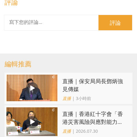
評論
評論
編輯推薦
直播｜保安局局長鄧炳強
見傳媒
直播
| 3小時前
直播｜香港紅十字會「香
港災害風險與應對能力地
圖2026」研究發佈會
直播
| 2026.07.30