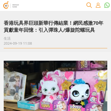
香港玩具界巨頭新華行傳結業！網民感激70年
貢獻童年回憶：引入彈珠人/爆旋陀螺玩具
生活
2024-09-19 11:08