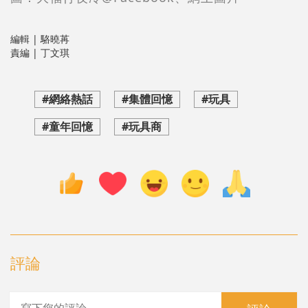
編輯 | 駱曉苒
責編 | 丁文琪
#網絡熱話
#集體回憶
#玩具
#童年回憶
#玩具商
評論