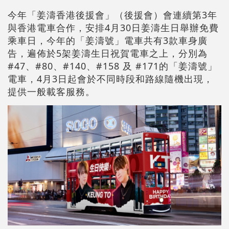
今年「姜濤香港後援會」（後援會）會連續第3年
與香港電車合作，安排4月30日姜濤生日舉辦免費
乘車日，今年的「姜濤號」電車共有3款車身廣
告，遍佈於5架姜濤生日祝賀電車之上，分別為
#47、#80、#140、#158 及 #171的「姜濤號」
電車，4月3日起會於不同時段和路線隨機出現，
提供一般載客服務。