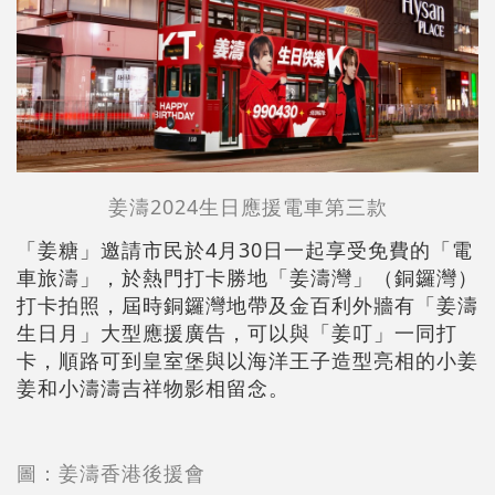
姜濤2024生日應援電車第三款
「姜糖」邀請市民於4月30日一起享受免費的「電
車旅濤」，於熱門打卡勝地「姜濤灣」（銅鑼灣）
打卡拍照，屆時銅鑼灣地帶及金百利外牆有「姜濤
生日月」大型應援廣告，可以與「姜叮」一同打
卡，順路可到皇室堡與以海洋王子造型亮相的小姜
姜和小濤濤吉祥物影相留念。
圖：姜濤香港後援會