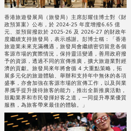
香港旅遊發展局（旅發局）主席彭耀佳博士對《財
政預算案》公布，於 2024-25 年度增撥6.65 億
元、並預留撥款於 2025-26 及 2026-27 的財政年
度繼續支持旅發局，表示感謝。彭博士稱：「香港
旅遊業未來充滿機遇，旅發局會繼續密切留意各個
客源市場的實際情況，保持靈活變通，善用政府撥
予的資源，透過不同的宣傳推廣，擴大旅遊業對經
濟的貢獻。旅發局來年將會循 4 大重點策略，拓
展多元化的旅遊體驗、舉辦和支持年中無休的各項
盛事，亦會加強在客源市場的宣傳工作，以及與業
界攜手提升接待旅客的能力，推出全新推廣活動，
鼓勵業界和市民發揮好客之道，一同提升專業優質
服務，為旅客帶來最佳的體驗。」