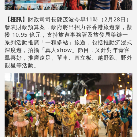
【橙訊】
財政司司長陳茂波今早11時（2月28日）
發表財政預算案，政府將出招力谷香港旅遊業，擬
撥 10.95 億元，支持旅遊事務署及旅發局舉辦一
系列活動推廣「一程多站」旅遊，包括推動沉浸式
深度遊，拍攝「真人show」節目，又針對年青客
羣喜好，推廣遠足、單車、直立板、越野跑、野外
觀星等活動。