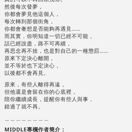
然後每次發夢，
你都會夢見他這個人，
每次轉到那個街角，
你都會奢想是否能夠再遇見……
而其實，你明知道一切已經不可能，
話已經說盡，路不可再續，
再思念再不捨，也是對自己的一種懲罰……
原來下定決心離開，
並不等於也下定決心，
以後都不會再見。
原來，有些人離得再遠，
但他還是會留在你的心底裡，
陪你繼續成長，提醒你有些人與事，
錯過了就不再。
＿＿＿＿＿＿＿＿
MIDDLE專欄作者簡介：