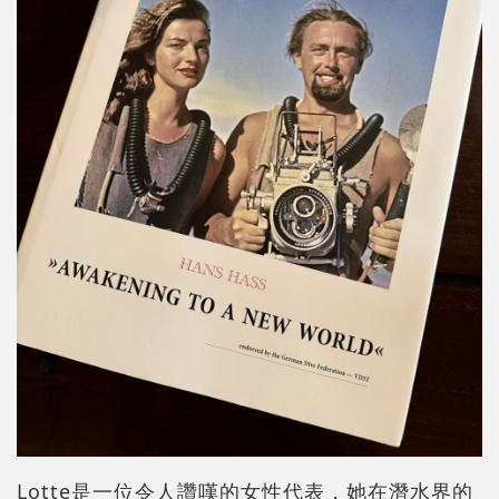
Lotte是一位令人讚嘆的女性代表，她在潛水界的