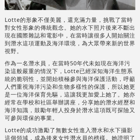
Lotte的形象不僅美麗，還充滿力量，挑戰了當時
對女性形象的傳統觀念。她的水下照片後來不斷出
現在國際雜誌和電影中，在當時讓很多人開始關注
到潛水這項運動及海洋環境，為大眾帶來新的世界
視野。
作為一名潛水員，在當時50年代未如現在海洋污
染這般嚴重的情況下，Lotte已經深知海洋生態系
統的脆弱性，並開始積極參與海洋保護活動，呼籲
人們重視海洋污染和生物多樣性的保護，所以她更
是一位海洋保育先驅，這讓我更加愛上她了。她亦
經常在學校和社區舉辦講座，分享她的潛水經歷和
海洋知識，鼓勵年輕人投身於潛水這項既可探險又
可參與環保的事業。
Lotte的成功激勵了無數女性進入潛水和水下攝影
這個領域，成為後來女性潛水員的榜樣。她證明了