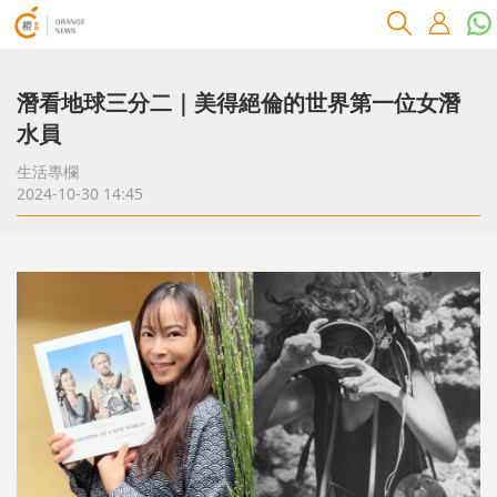
潛看地球三分二｜美得絕倫的世界第一位女潛
水員
生活專欄
2024-10-30 14:45