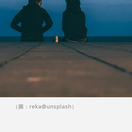
（圖：reka@unsplash）