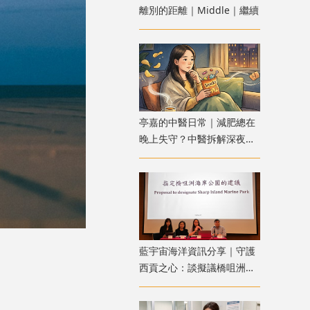
離別的距離｜Middle｜繼續
亭嘉的中醫日常｜減肥總在
晚上失守？中醫拆解深夜食
慾
藍宇宙海洋資訊分享｜守護
西貢之心：談擬議橋咀洲海
岸公園的挑戰與期待