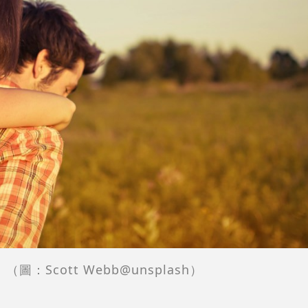
（圖：Scott Webb@unsplash）