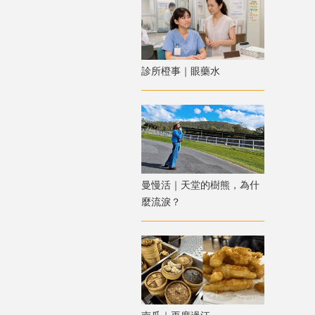
診所橙事｜眼藥水
曼慢活｜天堂的樹熊，為什
麼流淚？