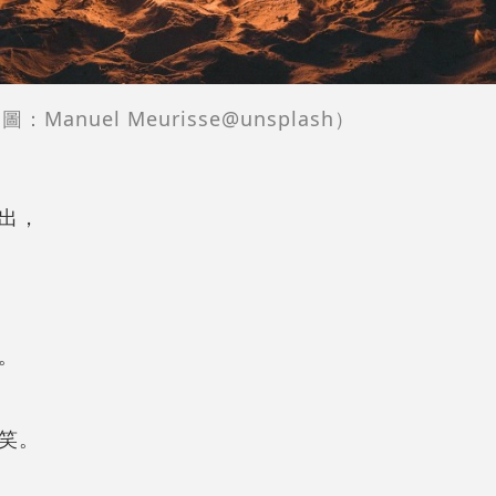
圖：Manuel Meurisse@unsplash）
出，
。
笑。