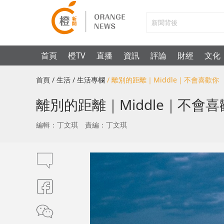
首頁
橙TV
直播
資訊
評論
財經
文化
首頁
/ 生活
/ 生活專欄
/ 離別的距離｜Middle｜不會喜歡你
離別的距離｜Middle｜不會喜
編輯：丁文琪
責編：丁文琪