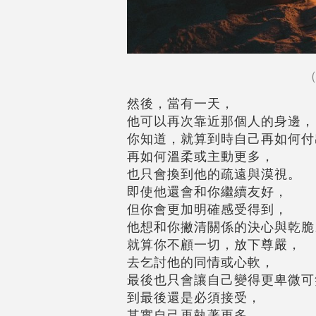
（
然後，當有一天，
他可以再次靠近那個人的身邊，
你知道，就算到時自己再如何付
再如何溫柔或主動更多，
也只會換到他的疏遠與漠視。
即使他還會和你繼續友好，
但你會更加明確感受得到，
他想和你撇清關係的決心與乾脆
就算你不顧一切，放下尊嚴，
去乞討他的同情或心軟，
最後也只會讓自己變得更卑微可
到最後還是必須接受，
其實自己再執著更多，