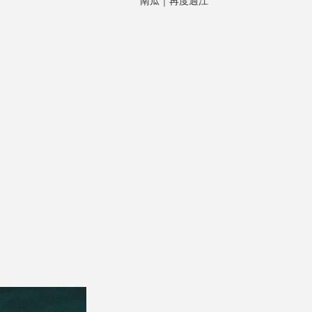
南瓜｜再度過江