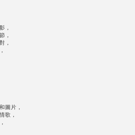
影，
節，
對，
，
和圖片，
情歌，
露，