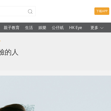
下載APP
親子教育
生活
娛樂
公仔紙
HK Eye
更多
人
笑臉的人