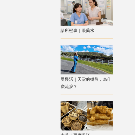
診所橙事｜眼藥水
曼慢活｜天堂的樹熊，為什
麼流淚？