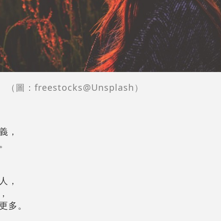
（圖：freestocks@Unsplash）
義，
。
人，
，
更多。