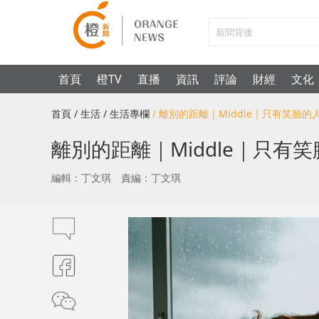
首頁
橙TV
直播
資訊
評論
財經
文化
首頁
/ 生活
/ 生活專欄
/ 離別的距離｜Middle｜只有笑臉的
離別的距離｜Middle｜只有
編輯：丁文琪
責編：丁文琪