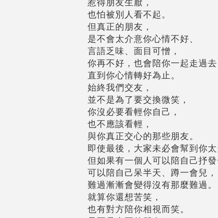
惹得朋友生厭，
也怕被別人看不起。
但真正的朋友，
是不會太介意你心情不好、
言語乏味、面目可憎，
你再不好，也會陪你一起走過去
直到你心情轉好為止。
始終我們交友，
並不是為了要交換微笑，
你沒必要看輕你自己，
也不應該看輕，
與你真正交心的那些朋友。
即使最後，大家未必會幫到你太
但如果有一個人可以陪自己抒發
可以陪自己呆半天、蹲一會兒，
難過漸漸會變得沒有那麼難過。
就算你還想苦笑，
也有對方陪你相視而笑。