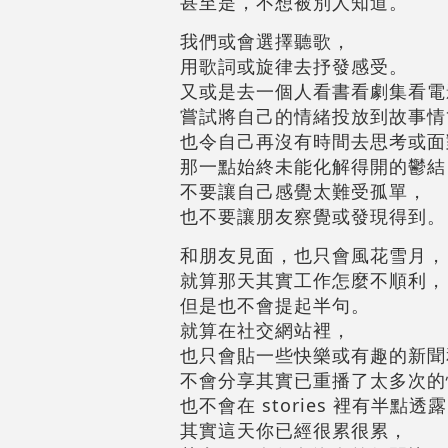
甚至是，不想被別人知道。
我們或會選擇聽歌，
用歌詞或旋律去抒發感受。
又或是去一個人看書看劇集看電
嘗試將自己的情緒投放到故事情
也令自己再沒有時間去思考或面
那一點始終未能化解得開的鬱結
不要讓自己感覺太難受孤單，
也不要讓朋友察覺或發現得到。
和朋友見面，也只會風花雪月，
就算那天其實工作怎麼不順利，
但是也不會提起半句。
就算在社交網站裡，
也只會貼一些快樂或有趣的新聞
不會分享其實已重播了太多次的
也不會在 stories 裡有半點透
其實這天你已經很累很累，