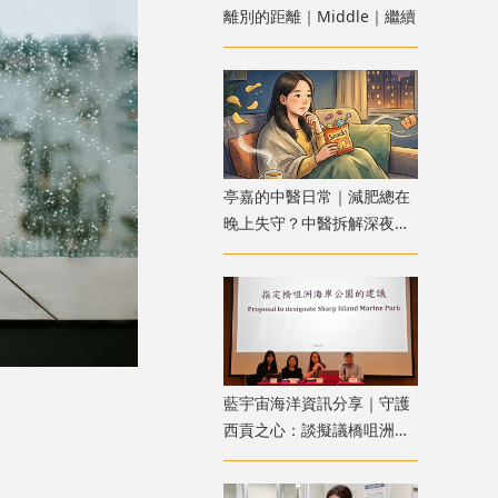
離別的距離｜Middle｜繼續
亭嘉的中醫日常｜減肥總在
晚上失守？中醫拆解深夜食
慾
藍宇宙海洋資訊分享｜守護
西貢之心：談擬議橋咀洲海
岸公園的挑戰與期待