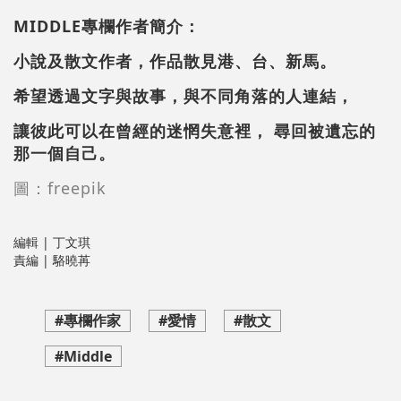
MIDDLE專欄作者簡介：
小說及散文作者，作品散見港、台、新馬。
希望透過文字與故事，與不同角落的人連結，
讓彼此可以在曾經的迷惘失意裡， 尋回被遺忘的
那一個自己。
圖：freepik
編輯 | 丁文琪
責編 | 駱曉苒
#專欄作家
#愛情
#散文
#Middle