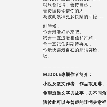
就只會記得，善待自己，
善待懂得珍惜你的人，
為彼此累積更多快樂的回憶……
到時候，
你會漸漸好起來吧。
我會一直這麼相信和許願，
會一直記住與期待再見，
你最快樂最自在的那張笑臉。
嗯。
＿＿＿＿＿＿＿＿
MIDDLE專欄作者簡介：
小說及散文作者，作品散見港、
希望透過文字與故事，與不同角
讓彼此可以在曾經的迷惘失意裡