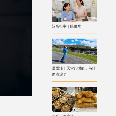
診所橙事｜眼藥水
曼慢活｜天堂的樹熊，為什
麼流淚？