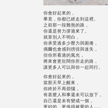
你會好起來的，
畢竟，你都已經走到這裡。
之前那一段難熬的路，
你還是努力撐過來了。
就算別人不明白，
你承受過多少壓力與困倦，
偶爾也會感到徬徨與迷失，
但你所看過的風光，
將來會更壯闊你所走的路，
讓更多人可以與你一起同行。
你會好起來的，
當那天早上醒來，
你終於不再煩惱，
有甚麼人和事還未可以放下，
自己還是未有變成一個，
更好的、更值得被愛的人……