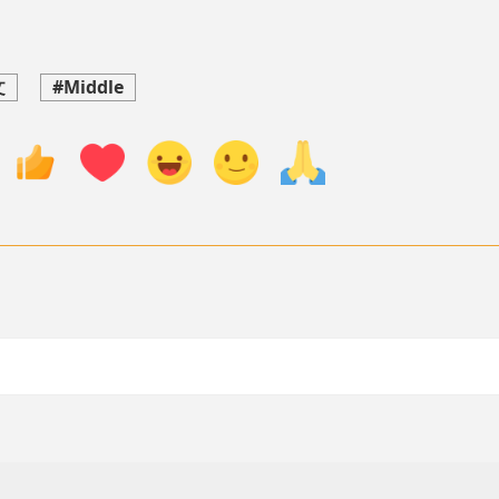
文
#Middle