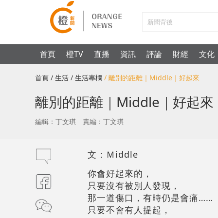
首頁
橙TV
直播
資訊
評論
財經
文化
首頁
/ 生活
/ 生活專欄
/ 離別的距離｜Middle｜好起來
離別的距離｜Middle｜好起來
編輯：丁文琪
責編：丁文琪
文：Ｍiddle
你會好起來的，
只要沒有被別人發現，
那一道傷口，有時仍是會痛……
只要不會有人提起，