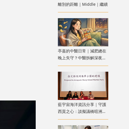
離別的距離｜Middle｜繼續
亭嘉的中醫日常｜減肥總在
晚上失守？中醫拆解深夜食
慾
藍宇宙海洋資訊分享｜守護
西貢之心：談擬議橋咀洲海
岸公園的挑戰與期待