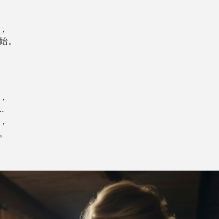
，
始。
，
…
，
。