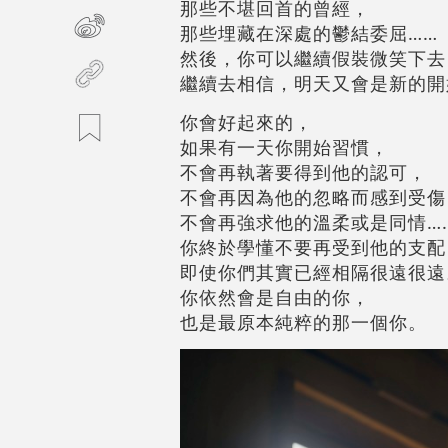
那些不堪回首的曾經，
那些埋藏在深處的鬱結委屈……
然後，你可以繼續假裝微笑下去
繼續去相信，明天又會是新的開
你會好起來的，
如果有一天你開始習慣，
不會再執著要得到他的認可，
不會再因為他的忽略而感到受傷
不會再強求他的溫柔或是同情…
你終於學懂不要再受到他的支配
即使你們其實已經相隔很遠很遠
你依然會是自由的你，
也是最原本純粹的那一個你。