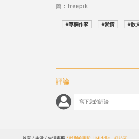
圖：freepik
#專欄作家
#愛情
#散
評論
首頁
/ 生活
/ 生活專欄
/ 離別的距離｜Middle｜好起來