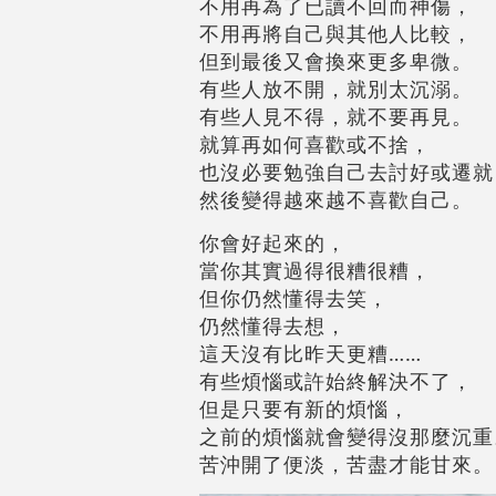
不用再為了已讀不回而神傷，
不用再將自己與其他人比較，
但到最後又會換來更多卑微。
有些人放不開，就別太沉溺。
有些人見不得，就不要再見。
就算再如何喜歡或不捨，
也沒必要勉強自己去討好或遷就
然後變得越來越不喜歡自己。
你會好起來的，
當你其實過得很糟很糟，
但你仍然懂得去笑，
仍然懂得去想，
這天沒有比昨天更糟……
有些煩惱或許始終解決不了，
但是只要有新的煩惱，
之前的煩惱就會變得沒那麼沉重
苦沖開了便淡，苦盡才能甘來。