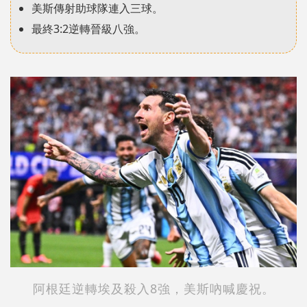
美斯傳射助球隊連入三球。
最終3:2逆轉晉級八強。
阿根廷逆轉埃及殺入8強，美斯吶喊慶祝。