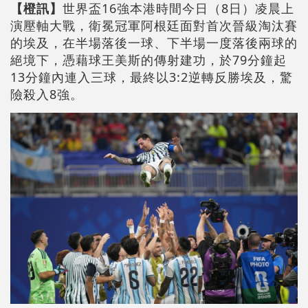
【橙訊】
世界盃16強本港時間今日（8日）凌晨上
演壓軸大戰，衛冕冠軍阿根廷面對首次晉級淘汰賽
的埃及，在半場落後一球、下半場一度落後兩球的
絕境下，憑藉球王美斯的傳射建功，於79分鐘起
13分鐘內連入三球，最終以3:2逆轉反勝埃及，驚
險殺入8強。