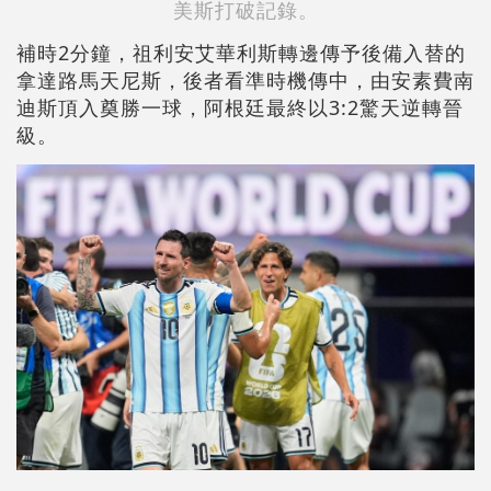
美斯打破記錄。
補時2分鐘，祖利安艾華利斯轉邊傳予後備入替的
拿達路馬天尼斯，後者看準時機傳中，由安素費南
迪斯頂入奠勝一球，阿根廷最終以3:2驚天逆轉晉
級。