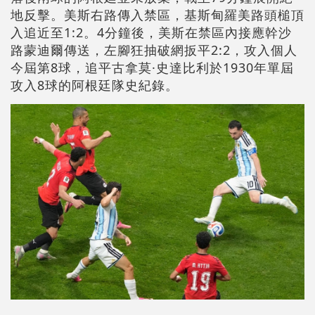
地反擊。美斯右路傳入禁區，基斯甸羅美路頭槌頂
入追近至1:2。4分鐘後，美斯在禁區內接應幹沙
路蒙迪爾傳送，左腳狂抽破網扳平2:2，攻入個人
今屆第8球，追平古拿莫·史達比利於1930年單屆
攻入8球的阿根廷隊史紀錄。