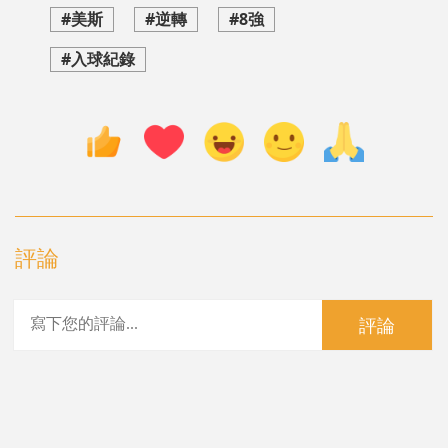
#美斯
#逆轉
#8強
#入球紀錄
評論
評論