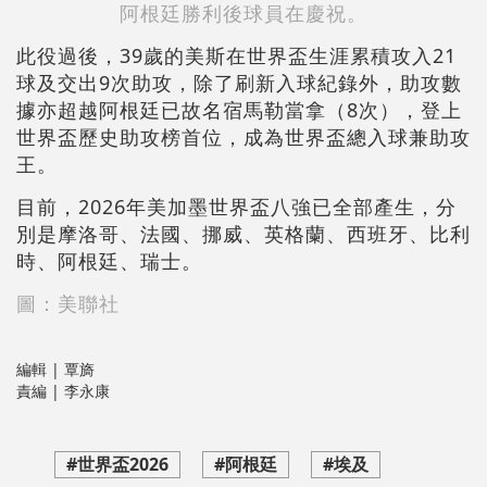
阿根廷勝利後球員在慶祝。
此役過後，39歲的美斯在世界盃生涯累積攻入21
球及交出9次助攻，除了刷新入球紀錄外，助攻數
據亦超越阿根廷已故名宿馬勒當拿（8次），登上
世界盃歷史助攻榜首位，成為世界盃總入球兼助攻
王。
目前，2026年美加墨世界盃八強已全部產生，分
別是摩洛哥、法國、挪威、英格蘭、西班牙、比利
時、阿根廷、瑞士。
圖：美聯社
編輯 | 覃旖
責編 | 李永康
#世界盃2026
#阿根廷
#埃及