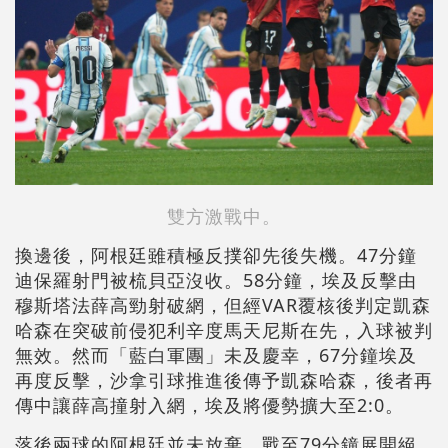
雙方激戰中。
換邊後，阿根廷雖積極反撲卻先後失機。47分鐘
迪保羅射門被梳貝亞沒收。58分鐘，埃及反擊由
穆斯塔法薛高勁射破網，但經VAR覆核後判定凱森
哈森在突破前侵犯利辛度馬天尼斯在先，入球被判
無效。然而「藍白軍團」未及慶幸，67分鐘埃及
再度反擊，沙拿引球推進後傳予凱森哈森，後者再
傳中讓薛高撞射入網，埃及將優勢擴大至2:0。
落後兩球的阿根廷並未放棄，戰至79分鐘展開絕