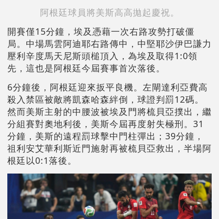
阿根廷球員將美斯高高拋起慶祝。
開賽僅15分鐘，埃及憑藉一次右路攻勢打破僵
局。中場馬雲阿迪耶右路傳中，中堅耶沙伊巴謙力
壓利辛度馬天尼斯頭槌頂入，為埃及取得1:0領
先，這也是阿根廷今屆賽事首次落後。
6分鐘後，阿根廷迎來扳平良機。左閘達利亞費高
殺入禁區被敵將凱森哈森絆倒，球證判罰12碼。
然而美斯主射的中腰波被埃及門將梳貝亞撲出，繼
分組賽對奧地利後，美斯今屆再度射失極刑。31
分鐘，美斯的遠程罰球擊中門柱彈出；39分鐘，
祖利安艾華利斯近門施射再被梳貝亞救出，半場阿
根廷以0:1落後。