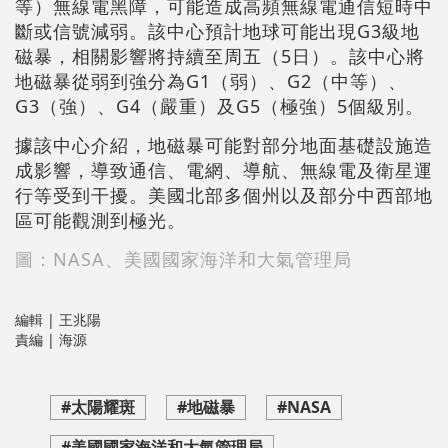
等）無線電黑障，可能造成高頻無線電通信短時中
斷或信號減弱。該中心預計地球可能出現G3級地
磁暴，相關影響將持續至周五（5日）。該中心將
地磁暴從弱到強分為G1（弱）、G2（中等）、
G3（強）、G4（嚴重）及G5（極強）5個級別。
據該中心介紹，地磁暴可能對部分地面基礎設施造
成影響，導致通信、電網、導航、無線電及衛星運
行等受到干擾。美國北部多個州以及部分中西部地
區可能觀測到極光。
圖：NASA、
美國國家海洋和大氣管理局
編輯 | 王兆陽
責編 | 海源
#太陽耀斑
#地磁暴
#NASA
#美國國家海洋和大氣管理局