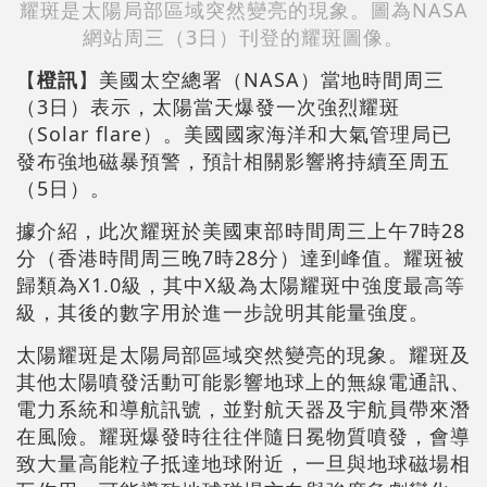
耀斑是太陽局部區域突然變亮的現象。圖為NASA
網站周三（3日）刊登的耀斑圖像。
【
橙訊
】美國太空總署（NASA）當地時間周三
（3日）表示，太陽當天爆發一次強烈耀斑
（Solar flare）。美國國家海洋和大氣管理局已
發布強地磁暴預警，預計相關影響將持續至周五
（5日）。
據介紹，此次耀斑於美國東部時間周三上午7時28
分（香港時間周三晚7時28分）達到峰值。耀斑被
歸類為X1.0級，其中X級為太陽耀斑中強度最高等
級，其後的數字用於進一步說明其能量強度。
太陽耀斑是太陽局部區域突然變亮的現象。耀斑及
其他太陽噴發活動可能影響地球上的無線電通訊、
電力系統和導航訊號，並對航天器及宇航員帶來潛
在風險。耀斑爆發時往往伴隨日冕物質噴發，會導
致大量高能粒子抵達地球附近，一旦與地球磁場相