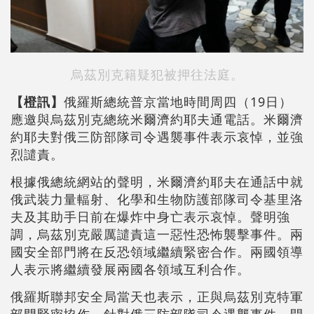
烏茲別克籍
疑犯
被押往法庭。
【橙訊】
俄羅斯總統普京當地時間周四（19日）
應邀與烏茲別克總統米爾濟約耶夫通電話。米爾濟
約耶夫對俄三防部隊司令遇襲事件表示哀悼，並強
烈譴責。
根據俄總統網站的聲明，米爾濟約耶夫在通話中就
俄武裝力量輻射、化學和生物防護部隊司令基里洛
夫及其助手日前在爆炸中身亡表示哀悼。聲明強
調，烏茲別克嚴厲譴責這一惡性恐怖襲擊事件。兩
國安全部門將在反恐領域繼續緊密合作。兩國領導
人表示將繼續發展兩國各領域互利合作。
俄羅斯聯邦安全局當天也表示，正與烏茲別克特軍