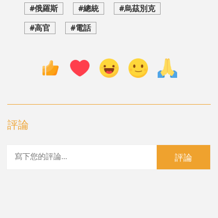
#俄羅斯
#總統
#烏茲別克
#高官
#電話
評論
評論