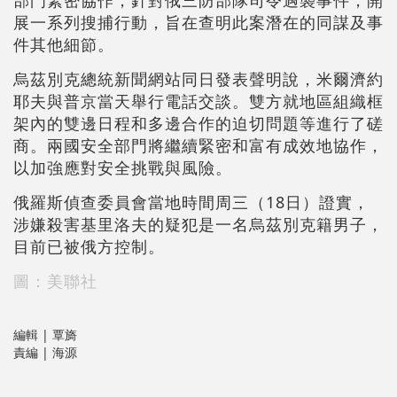
部門緊密協作，針對俄三防部隊司令遇襲事件，開
展一系列搜捕行動，旨在查明此案潛在的同謀及事
件其他細節。
烏茲別克總統新聞網站同日發表聲明說，米爾濟約
耶夫與普京當天舉行電話交談。雙方就地區組織框
架內的雙邊日程和多邊合作的迫切問題等進行了磋
商。兩國安全部門將繼續緊密和富有成效地協作，
以加強應對安全挑戰與風險。
俄羅斯偵查委員會當地時間周三（18日）證實，
涉嫌殺害基里洛夫的疑犯是一名烏茲別克籍男子，
目前已被俄方控制。
圖：美聯社
編輯 | 覃旖
責編 | 海源