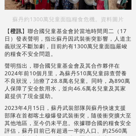
蘇丹約1300萬兒童面臨糧食危機。資料圖片
【
橙訊
】聯合國兒童基金會於當地時間周二（17
日）發表聲明，指出蘇丹因武裝衝突影響，人道主
義狀況不斷加劇，目前約有1300萬兒童面臨嚴峻
的糧食不安全問題。
聲明指出，聯合國兒童基金會及其合作夥伴在
2024年前10個月里，為蘇丹510萬兒童篩查營養
不良狀況，治療了28.8萬名兒童。同時，為890萬
人保障了安全飲用水，並向46.6萬名兒童及其家
庭提供了現金援助。
2023年4月15日，蘇丹武裝部隊與蘇丹快速支援
部隊在首都喀土穆爆發武裝衝突，隨後衝突擴大至
其他地區，至今仍未平息。依據聯合國的糧食安全
評估，蘇丹目前已有超過一半的人口、約2560萬