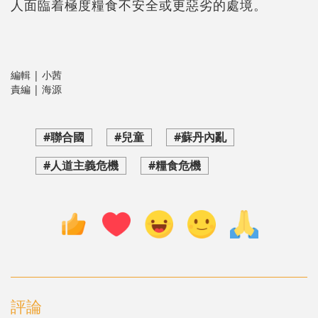
人面臨着極度糧食不安全或更惡劣的處境。
編輯 | 小茜
責編 | 海源
#聯合國
#兒童
#蘇丹內亂
#人道主義危機
#糧食危機
評論