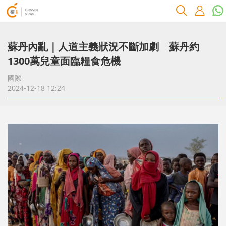
蘇丹內亂｜人道主義狀況不斷加劇 蘇丹約
1300萬兒童面臨糧食危機
國際
2024-12-18 12:24