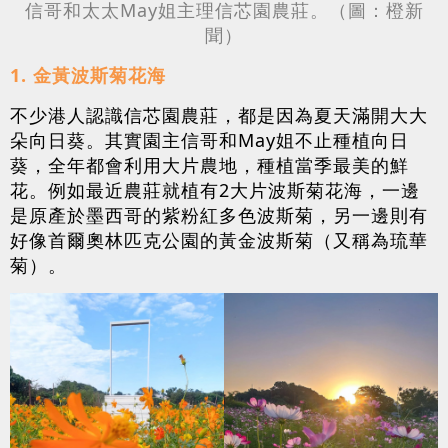
信哥和太太May姐主理信芯園農莊。（圖：橙新
聞）
1. 金黃波斯菊花海
不少港人認識信芯園農莊，都是因為夏天滿開大大
朵向日葵。其實園主信哥和May姐不止種植向日
葵，全年都會利用大片農地，種植當季最美的鮮
花。例如最近農莊就植有2大片波斯菊花海，一邊
是原產於墨西哥的紫粉紅多色波斯菊，另一邊則有
好像首爾奧林匹克公園的黃金波斯菊（又稱為琉華
菊）。