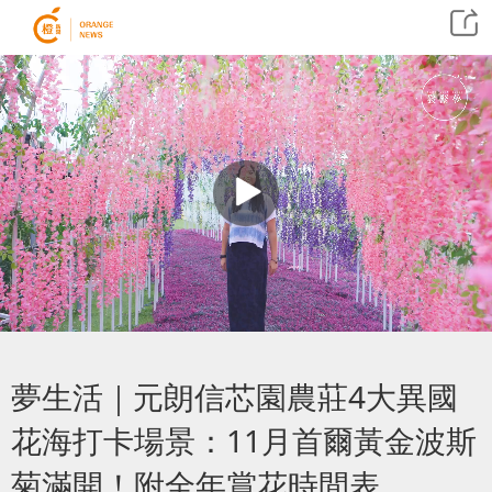
夢生活｜元朗信芯園農莊4大異國
花海打卡場景：11月首爾黃金波斯
菊滿開！附全年賞花時間表