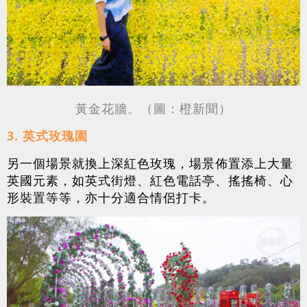
黃金花牆。（圖：橙新聞）
3. 英式玫瑰園
另一個場景就換上深紅色玫瑰，場景佈置添上大量
英國元素，如英式街燈、紅色電話亭、搖搖椅、心
形裝置等等，亦十分適合情侶打卡。