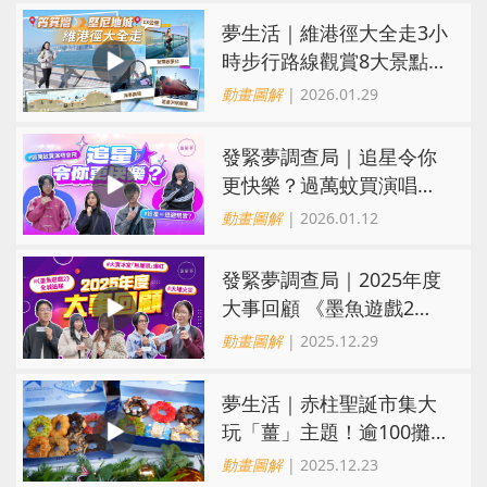
夢生活｜維港徑大全走3小
時步行路線觀賞8大景點！
必打卡全新東岸板道玻璃
動畫圖解
| 2026.01.29
觀景台
發緊夢調查局｜追星令你
更快樂？過萬蚊買演唱會
飛、追星＝逃避現實？
動畫圖解
| 2026.01.12
發緊夢調查局｜2025年度
大事回顧 《墨魚遊戲2》
全城追睇/大寶冰室「無厘
動畫圖解
| 2025.12.29
頭」爆紅
夢生活｜赤柱聖誕市集大
玩「薑」主題！逾100攤
檔推薑味限定美食、薑香
動畫圖解
| 2025.12.23