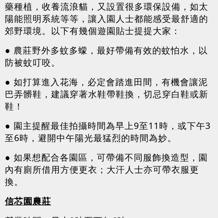
藥種植，收養流浪貓，又設置很多環保設備，如太
陽能照明系統等等，讓入園人士都能感受最舒適的
郊野環境。以下有幾個遊園貼士提提大家：
● 農莊野外多蚊多蠓，最好帶備有效的蚊怕水，以
防被蚊叮咬。
● 如打算進入花海，必定會踏進田間，有機會讓泥
巴弄髒鞋，建議穿著水鞋帶鞋換，切忌穿白鞋或新
鞋！
● 園主提醒最佳拍攝時間為早上9至11時，或下午3
至6時，避開中午陽光最猛烈的時間為妙。
● 如果想配合各園區，可帶備不同服飾換造型，園
內有廁所借用方便更衣；大汗人士亦可帶衣服更
換。
信芯園農莊