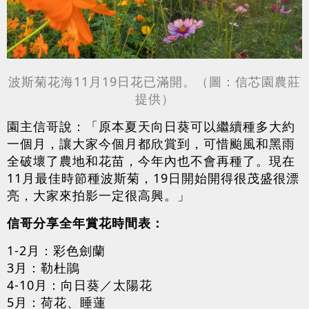
波斯菊花海11月19日花已滿開。（圖：信芯園農莊
提供）
園主信哥說：「原本夏天向日葵可以繼續種多大約
一個月，讓大家今個月都欣賞到，可惜颱風和黑雨
全破壞了農地和花苗，今年內也不會再種了。現在
11月最佳時節種波斯菊，19日開始開得很茂盛很漂
亮，大家來拍影一定很高興。」
信哥分享全年賞花時間表：
1-2月：彩色劍蘭
3月：勒杜鵑
4-10月：向日葵／太陽花
5月：荷花、睡蓮