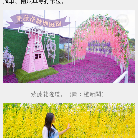
風車、南瓜車等打卡位。
紫藤花隧道。（圖：橙新聞）