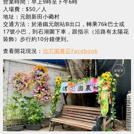
營業時間：早上9時至下午6時
入場費：$50／人
地址：元朗新田小磡村
交通方法：於港鐵元朗站B出口，轉乘76k巴士或
17號小巴，到石湖圍下車，跟指示（沿路有太陽花
裝飾）步行約10分鐘便到。
查看開花現況：
信芯園農莊Facebook