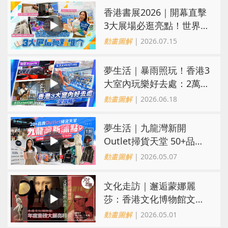
香港書展2026｜開幕直擊
3大展場必逛亮點！世界文
藝廊互動遊戲、運動消閒
動畫圖解
| 2026.07.15
博覽8米高挑戰
夢生活｜暴雨照玩！香港3
大室內玩樂好去處：2萬呎
歷奇樂園、城寨戰場、忍
動畫圖解
| 2026.06.18
者主題遊戲
夢生活｜九龍灣新開
Outlet掃貨天堂 50+品牌
低至1折！設全港唯一
動畫圖解
| 2026.05.07
Marimekko、and ST減價
場
文化走訪｜邂逅蒙娜麗
莎：香港文化博物館文藝
復興主題展亮相
動畫圖解
| 2026.05.01