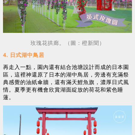
玫瑰花拱廊。（圖：橙新聞）
4. 日式湖中鳥居
再走入一點，園內還有結合池塘設計而成的日本園
區，這裡神還原了日本的湖中鳥居，旁邊有充滿祭
典感覺的油紙傘牆，還有滿天鯉魚旗，濃厚日式風
情。夏季更有機會欣賞湖面綻放的荷花和紫色睡
蓮。