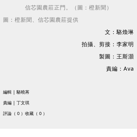
信芯園農莊正門。（圖：橙新聞）
圖：橙新聞、信芯園農莊提供
文：駱煥琳
拍攝、剪接：李家明
製圖：王斯灝
責編：Ava
編輯 | 駱曉苒
責編 | 丁文琪
評論（ 0 ）
收藏（ 0 ）