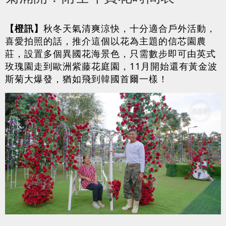
【橙訊】
秋冬天氣清爽涼快，十分適合戶外活動，
喜愛拍照的話，推介這個以花為主題的信芯園農
莊，設置多個異國花海景色，只需數步即可由英式
玫瑰園走到歐洲紫藤花庭園，11月開始還有黃金波
斯菊大爆發，猶如飛到韓國首爾一樣！