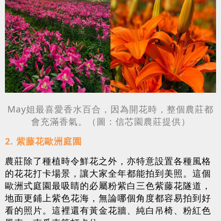
May姐最喜愛香水百合，因為開花時，整個農莊都
會充滿香氣。（圖：信芯園農莊提供）
2. 紫藤花歐洲庭園
農莊除了種植時令鮮花之外，亦特意設置各種風格
的花花打卡場景，讓大家全年都能拍到美照。這個
歐洲式庭園最吸睛的必屬粉紫白三色紫藤花隧道，
地面更鋪上紫色花海，無論哪個角度都容易拍到好
看的照片。這裡還有黃金花牆、純白吊椅、粉紅色