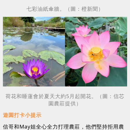
七彩油紙傘牆。（圖：橙新聞）
荷花和睡蓮會於夏天大約5月起開花。（圖：信芯
園農莊提供）
遊園打卡小提示
信哥和May姐全心全力打理農莊，他們堅持拒用農