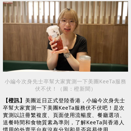
小編今次身先士卒幫大家實測一下美團KeeTa服務
伏不伏！（
圖：橙新
聞
）
【橙訊】
美團近日正式登陸香港，小編今次身先士
卒幫大家實測一下美團KeeTa服務伏不伏吧！是次
實測以註冊繁複度、頁面使用流暢度、餐廳選項、
送餐時間和食物質素為準則，了解KeeTa與香港人
慣用的外賣平台有沒有分別和是否容易使用。