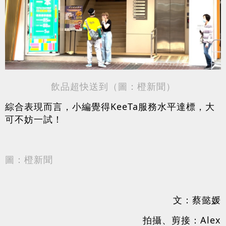
飲品超快送到（圖：橙
新
聞
）
綜合表現而言，小編覺得KeeTa服務水平達標，大
可不妨一試！
圖：橙新聞
文：蔡懿媛
拍攝、剪接：Alex