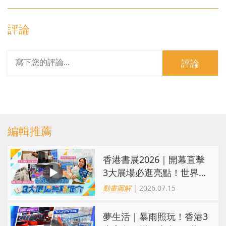
評論
評論
編輯推薦
香港書展2026｜開幕直擊
3大展場必逛亮點！世界文
藝廊互動遊戲、運動消閒
動畫圖解
| 2026.07.15
博覽8米高挑戰
夢生活｜暴雨照玩！香港3