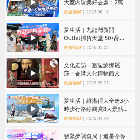
大室內玩樂好去處：2萬呎
歷奇樂園、城寨戰場、忍
動畫圖解
| 2026.06.18
者主題遊戲
夢生活｜九龍灣新開
Outlet掃貨天堂 50+品牌
低至1折！設全港唯一
動畫圖解
| 2026.05.07
Marimekko、and ST減價
場
文化走訪｜邂逅蒙娜麗
莎：香港文化博物館文藝
復興主題展亮相
動畫圖解
| 2026.05.01
夢生活｜維港徑大全走3小
時步行路線觀賞8大景點！
必打卡全新東岸板道玻璃
動畫圖解
| 2026.01.29
觀景台
發緊夢調查局｜追星令你