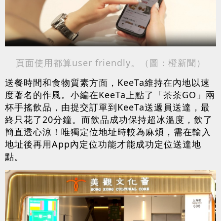
頁面
使用都算user friendly。
（
圖：橙新
聞
）
送餐時間和食物質素方面，KeeTa維持在內地以速
度著名的作風。小編在KeeTa上點了「茶茶GO」兩
杯手搖飲品，由提交訂單到KeeTa送遞員送達，最
終只花了20分鐘。而飲品成功保持超冰溫度，飲了
簡直透心涼！唯獨定位地址時較為麻煩，需在輸入
地址後再用App內定位功能才能成功定位送達地
點。