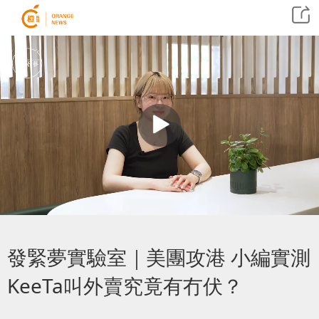
發緊夢實驗室｜美團攻港 小編實測
KeeTa叫外賣究竟有冇伏？