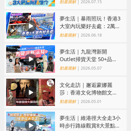
藝廊互動遊戲、運動消閒
動畫圖解
| 2026.07.15
博覽8米高挑戰
夢生活｜暴雨照玩！香港3
大室內玩樂好去處：2萬呎
歷奇樂園、城寨戰場、忍
動畫圖解
| 2026.06.18
者主題遊戲
夢生活｜九龍灣新開
Outlet掃貨天堂 50+品牌
低至1折！設全港唯一
動畫圖解
| 2026.05.07
Marimekko、and ST減價
場
文化走訪｜邂逅蒙娜麗
莎：香港文化博物館文藝
復興主題展亮相
動畫圖解
| 2026.05.01
夢生活｜維港徑大全走3小
時步行路線觀賞8大景點！