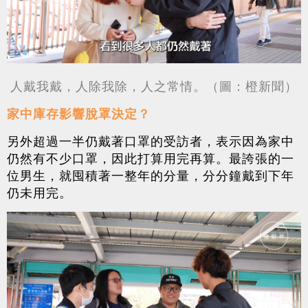
人戴我戴，人除我除，人之常情。（圖：橙新聞）
家中庫存影響脫罩決定？
另外超過一半仍戴著口罩的受訪者，表示因為家中
仍然有不少口罩，因此打算用完再算。最誇張的一
位男生，就囤積著一整年的分量，分分鐘戴到下年
仍未用完。