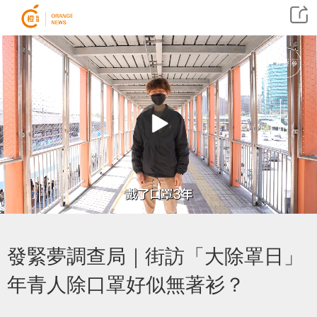
發緊夢調查局｜街訪「大除罩日」
年青人除口罩好似無著衫？