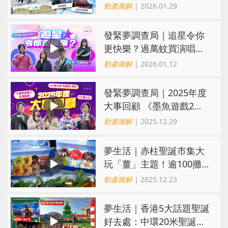
必打卡全新東岸板道玻璃
動畫圖解
| 2026.01.29
觀景台
發緊夢調查局｜追星令你
更快樂？過萬蚊買演唱會
飛、追星＝逃避現實？
動畫圖解
| 2026.01.12
發緊夢調查局｜2025年度
大事回顧 《墨魚遊戲2》
全城追睇/大寶冰室「無厘
動畫圖解
| 2025.12.29
頭」爆紅
夢生活｜赤柱聖誕市集大
玩「薑」主題！逾100攤
檔推薑味限定美食、薑香
動畫圖解
| 2025.12.23
手作精品
夢生活｜香港5大話題聖誕
好去處：中環20米聖誕樹