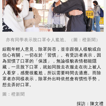
亦有同學表示脫口罩令人尷尬。（圖：橙新聞）
綜觀年輕人意見，除罩與否，並非跟個人樣貌或自
信心有關，一切在於「習慣」。有受訪者表示，因
為習慣了口罩的「保護」，無論樣貌表情都能隱
藏，一旦脫下口罩，就如同脫去衣服走在街上被人
人看穿，感覺很尷尬，所以需要時間去適應。而除
罩者亦同樣表示，除罩外出時依然會有慣性手勢，
想去弄好口罩。
圖：橙新聞
採訪：陳文禮