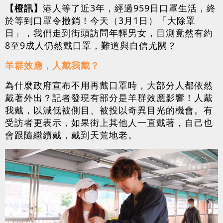
【橙訊】
港人等了近3年，經過959日口罩生活，終
於等到口罩令撤銷！今天（3月1日）「大除罩
日」，我們走到街頭訪問年輕男女，目測竟然有約
8至9成人仍然戴口罩，難道與自信尤關？
羊群效應，人戴我戴？
為什麼政府宣布不用再戴口罩時，大部分人都依然
戴著外出？記者發現有部分是羊群效應影響！人戴
我戴，以減低被側目、被投以奇異目光的機會。有
受訪者更表示，如果街上其他人一直戴著，自己也
會跟隨繼續戴，戴到天荒地老。