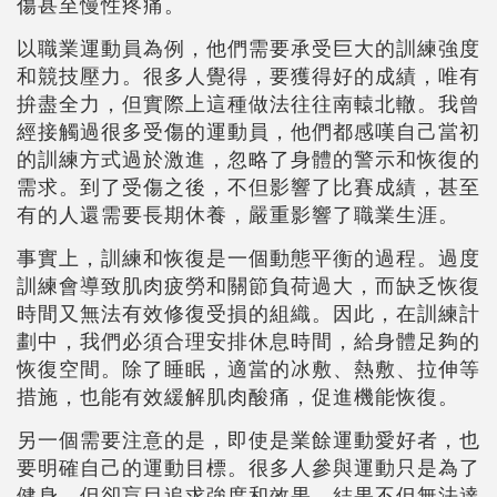
傷甚至慢性疼痛。
以職業運動員為例，他們需要承受巨大的訓練強度
和競技壓力。很多人覺得，要獲得好的成績，唯有
拚盡全力，但實際上這種做法往往南轅北轍。我曾
經接觸過很多受傷的運動員，他們都感嘆自己當初
的訓練方式過於激進，忽略了身體的警示和恢復的
需求。到了受傷之後，不但影響了比賽成績，甚至
有的人還需要長期休養，嚴重影響了職業生涯。
事實上，訓練和恢復是一個動態平衡的過程。過度
訓練會導致肌肉疲勞和關節負荷過大，而缺乏恢復
時間又無法有效修復受損的組織。因此，在訓練計
劃中，我們必須合理安排休息時間，給身體足夠的
恢復空間。除了睡眠，適當的冰敷、熱敷、拉伸等
措施，也能有效緩解肌肉酸痛，促進機能恢復。
另一個需要注意的是，即使是業餘運動愛好者，也
要明確自己的運動目標。很多人參與運動只是為了
健身，但卻盲目追求強度和效果，結果不但無法達