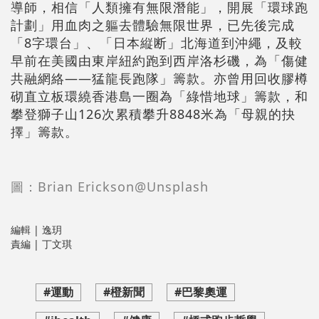
導師，相信「人類擁有無限潛能」，開展「環球跑
計劃」用血肉之軀去體驗無限世界，已先後完成
「8字環台」、「日本縦断」北海道到沖繩，及較
早前在美國由東岸紐約跑到西岸洛杉磯，為「傷健
共融網絡——猛龍長跑隊」籌款。亦曾用回收膠樽
砌直立板環繞香港島一圈為「綠惜地球」籌款，和
攀登獅子山126次累積攀升8848米為「母親的抉
擇」籌款。
圖：Brian Erickson@Unsplash
編輯 | 逸玥
責編 | 丁文琪
#運動
#橙新聞
#巴黎奧運