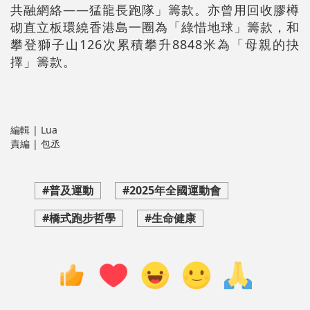
共融網絡——猛龍長跑隊」籌款。亦曾用回收膠樽
砌直立板環繞香港島一圈為「綠惜地球」籌款，和
攀登獅子山126次累積攀升8848米為「母親的抉
擇」籌款。
編輯 | Lua
責編 | 包丞
#普及運動
#2025年全國運動會
#橋式跑步哲學
#生命健康