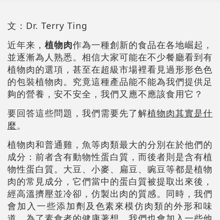
文：Dr. Terry Ting
近年来，
植物肉
作為一種創新的食品在各地崛起，
並逐漸為人熟悉。相信大家可能在不少餐廳看到有
植物肉的選項，甚至在超級市場裡看見過形形色色
的包裝植物肉。究竟這種產品能不能為我們提供足
夠的營養，安不安全，我們又應不應該食用它？
要回答這些問題，我們需要先了解
植物肉其實是什
麼
。
植物肉和普通雞，魚等肉類最大的分別在於他們的
成分：前者含有動物性蛋白質，而後者則是含有植
物性蛋白質。大豆、小麥、扁豆、豌豆等都是植物
肉的常見成分，它們當中的蛋白質被提取出來後，
經高溫擠壓並冷卻，仿製出肉的質感。同時，我們
會加入一些添加劑及色素來模仿肉類的外形和味
道。為了素食者的健康著想，我們也會加入一些他