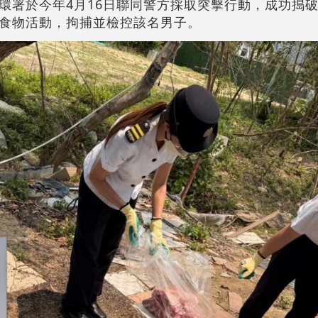
環署於今年4月16日聯同警方採取突擊行動，成功搗
食物活動，拘捕並檢控該名男子。