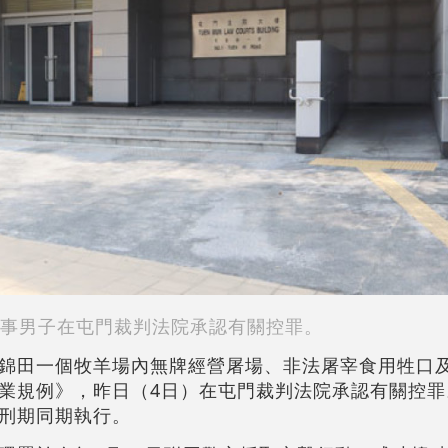
事男子在屯門裁判法院承認有關控罪。
錦田一個牧羊場內無牌經營屠場、非法屠宰食用牲口
業規例》，昨日（4日）在屯門裁判法院承認有關控罪
刑期同期執行。