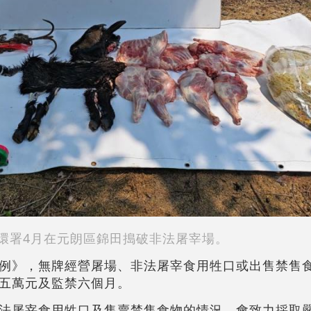
環署4月在元朗區錦田搗破非法屠宰場。
例》，無牌經營屠場、非法屠宰食用牲口或出售禁售
五萬元及監禁六個月。
法屠宰食用牲口及售賣禁售食物的情況，會致力採取