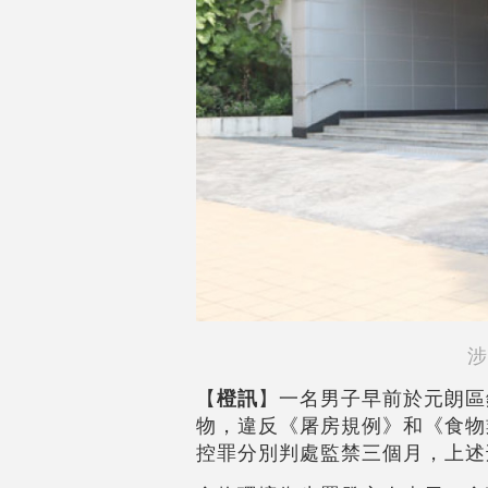
涉
【
橙訊
】一名男子早前於元朗區
物，違反《屠房規例》和《食物
控罪分別判處監禁三個月，上述