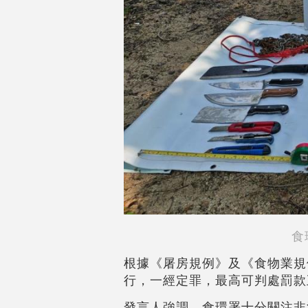
食
根據《屠房規例》及《食物業規
行，一經定罪，最高可判處罰款
發言人強調，食環署十分關注非