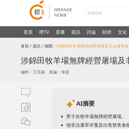
首頁
橙TV
直播
資訊
評論
財經
文化
首頁
/ 資訊
/ 港聞
/ 涉錦田牧羊場無牌經營屠場及非法屠宰
涉錦田牧羊場無牌經營屠場及
編輯：王兆陽
責編：海源
AI摘要
男子在牧羊場無牌經營屠場。
他非法屠宰羊隻及出售禁售食