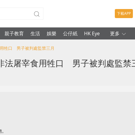
下載APP
親子教育
生活
娛樂
公仔紙
HK Eye
更多
食用牲口 男子被判處監禁三月
非法屠宰食用牲口 男子被判處監禁
物。