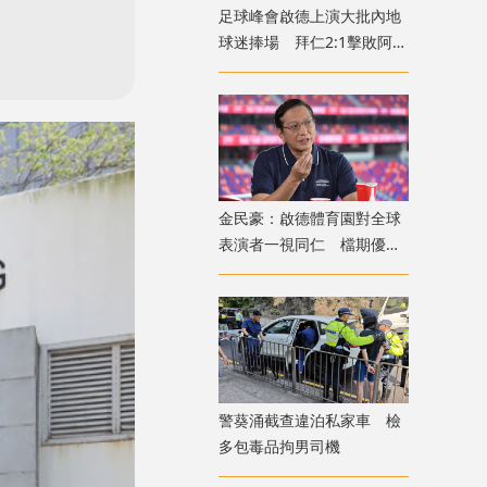
足球峰會啟德上演大批內地
球迷捧場 拜仁2:1擊敗阿士
東維拉
金民豪：啟德體育園對全球
表演者一視同仁 檔期優先
給體育活動
警葵涌截查違泊私家車 檢
多包毒品拘男司機