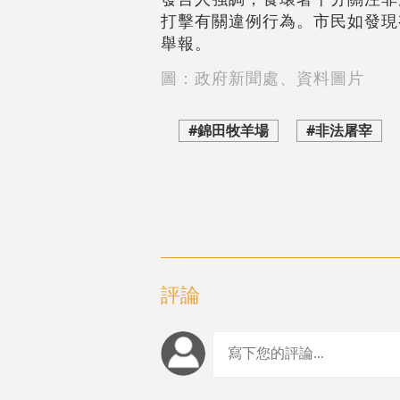
打擊有關違例行為。市民如發現
舉報。
圖：政府新聞處、資料圖片
#錦田牧羊場
#非法屠宰
評論