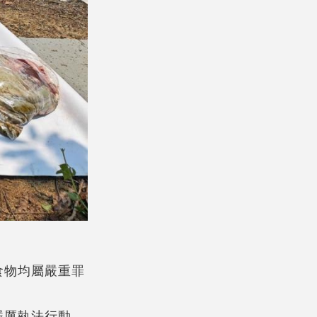
食物均屬嚴重罪
嚴厲執法行動，