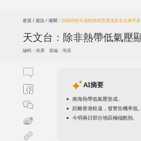
首頁
/ 資訊
/ 港聞
/ 涉錦田牧羊場無牌經營屠場及非法屠宰
天文台：除非熱帶低氣壓顯
編輯：俊彥
責編：海源
AI摘要
南海熱帶低氣壓形成。
距離香港較遠，發警告機率低
今明兩日部分地區極端酷熱。