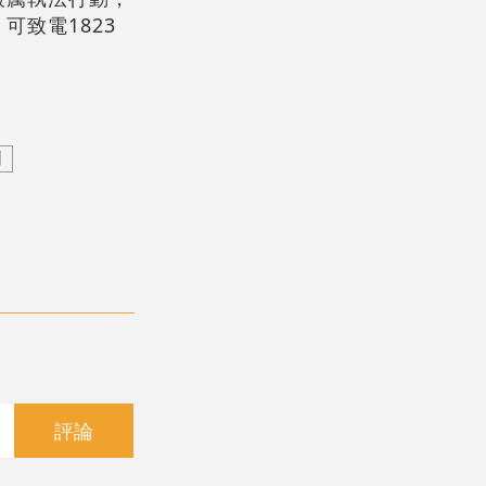
致電1823
例
評論