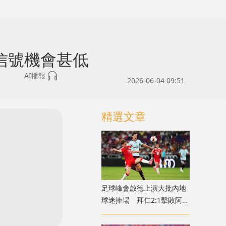
信號機會甚低
AI播報
2026-06-04 09:51
精選文章
足球峰會啟德上演大批內地
球迷捧場 拜仁2:1擊敗阿士
東維拉