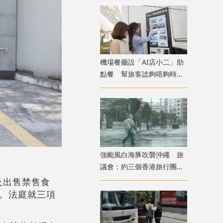
機場餐廳設「AI店小二」助
點餐 幫旅客諗夠唔夠時間
食完先上機
強颱風白海豚吹襲沖繩 旅
議會：約三個香港旅行團在
當地全部安全
及出售禁售食
。法庭就三項