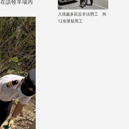
破在該牧羊場內
入境處多區反非法勞工 拘
12名懷疑黑工