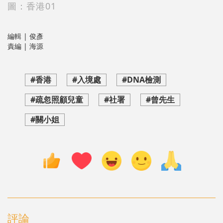
圖：香港01
編輯 | 俊彥
責編 | 海源
#香港
#入境處
#DNA檢測
#疏忽照顧兒童
#社署
#曾先生
#關小姐
評論