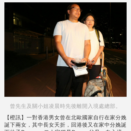
曾先生及關小姐凌晨時先後離開入境處總部。
【橙訊】一對香港男女曾在北歐國家自行在家分娩
誕下兩女，其中長女夭折，回港後又在家中分娩誕