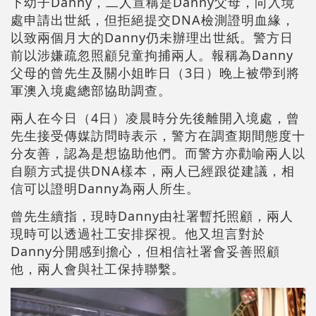
下幼子Danny，二人宣稱是Danny父母，向入境
處申請出世紙，但拒絕提交DNA檢測證明血緣，
以致兩個月大的Danny仍未辦理出世紙。警方日
前以涉嫌疏忽照顧兒童拘捕兩人。報稱為Danny
父母的曾先生及關小姐昨日（3日）晚上被帶到將
軍澳入境處總部協助調查。
兩人在今日（4日）凌晨時分先後離開入境處，曾
先生接受傳媒訪問時表示，警方在調查期間態度十
分友善，認為是想協助他們。而警方亦勸喻兩人以
自願方式提供DNA樣本，兩人已經跟從建議，相
信可以證明Danny為兩人所生。
曾先生續指，現時Danny由社署暫托照顧，兩人
現時可以透過社工安排探視。他又坦言對於
Danny分開感到擔心，但相信社署會妥善照顧
他，兩人會與社工保持聯繫。